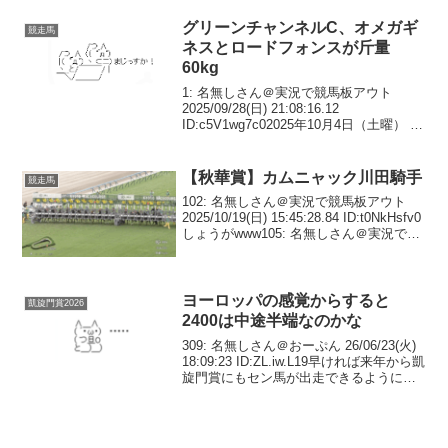
グリーンチャンネルC、オメガギ
競走馬
ネスとロードフォンスが斤量
60kg
1: 名無しさん＠実況で競馬板アウト
2025/09/28(日) 21:08:16.12
ID:c5V1wg7c02025年10月4日（土曜） 4
回東京1日グリーンチャンネルカップリス
テッド3歳以上 オープン （国際）（特
指） 別定 コース...
【秋華賞】カムニャック川田騎手
競走馬
102: 名無しさん＠実況で競馬板アウト
2025/10/19(日) 15:45:28.84 ID:t0NkHsfv0
しょうがwww105: 名無しさん＠実況で競
馬板アウト 2025/10/19(日) 15:45:35.34
ID:hC62...
ヨーロッパの感覚からすると
凱旋門賞2026
2400は中途半端なのかな
309: 名無しさん＠おーぷん 26/06/23(火)
18:09:23 ID:ZL.iw.L19早ければ来年から凱
旋門賞にもセン馬が出走できるようにな
るらしい🚨 Flash infoSelon nos
informations, Fran...