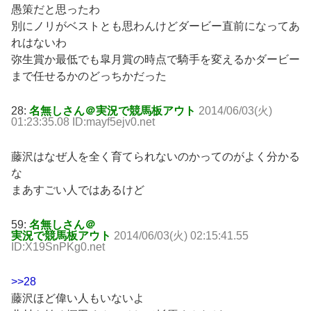
愚策だと思ったわ
別にノリがベストとも思わんけどダービー直前になってあ
れはないわ
弥生賞か最低でも皐月賞の時点で騎手を変えるかダービー
まで任せるかのどっちかだった
28:
名無しさん＠実況で競馬板アウト
2014/06/03(火)
01:23:35.08 ID:mayf5ejv0.net
藤沢はなぜ人を全く育てられないのかってのがよく分かる
な
まあすごい人ではあるけど
59:
名無しさん＠
実況で競馬板アウト
2014/06/03(火) 02:15:41.55
ID:X19SnPKg0.net
>>28
藤沢ほど偉い人もいないよ