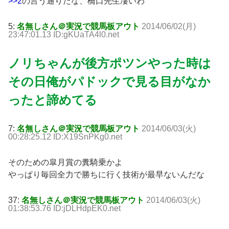
>>2
の言う通りだな、橋口先生凄いわ
5:
名無しさん＠実況で競馬板アウト
2014/06/02(月)
23:47:01.13 ID:gKUaTA4l0.net
ノリちゃんが後方ポツンやった時は
その日俺がパドックで見る目がなか
ったと諦めてる
7:
名無しさん＠実況で競馬板アウト
2014/06/03(火)
00:28:25.12 ID:X19SnPKg0.net
そのための皐月賞の糞騎乗かよ
やっぱり毎回全力で勝ちに行く技術が最早ないんだな
37:
名無しさん＠実況で競馬板アウト
2014/06/03(火)
01:38:53.76 ID:jDLHdpEK0.net