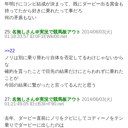
年明けにコンビ結成が決まって、既にダービー出る賞金も
持ってたから好きに乗れたって事だろ
何の矛盾もない
25:
名無しさん＠実況で競馬板アウト
2014/06/03(火)
01:18:33.57 ID:0F1EWk/00.net
>>22
ノリは別に乗り替わり自体を否定してるわけじゃないから
な
確約を貰ったことで目先の結果だけにとらわれずに乗れた
ことが
今回の結果に繋がったと言ってるんだと思う
27:
名無しさん＠実況で競馬板アウト
2014/06/03(火)
01:21:49.05 ID:cB3Ii+F90.net
去年、ダービー直前にノリをクビにしてコディーノをテン
乗りでダービーに出したのは