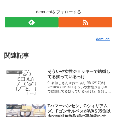
demuchiをフォローする
demuchi
関連記事
そういや女性ジョッキーで結婚し
騎手・元騎手
てる奴っているっけ
9: 名無しさん＠おーぷん 25/12/17(水)
23:10:43 ID:TsFLそういや女性ジョッキー
で結婚してる奴っているっけ12: 名無しさ
ん＠おーぷん 25/12/17(水) 23:10:59
ID:nBSn>>9JRAはいない1...
Tハマーハンセン、Cウィリアム
騎手・元騎手
ズ、FゴンサルベスがWASJ5位以
内で短期免許取得の要件満たす