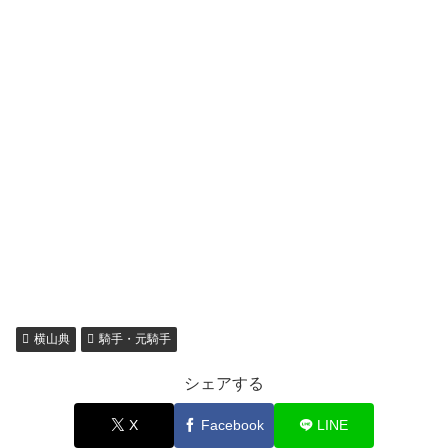
横山典
騎手・元騎手
シェアする
X
Facebook
LINE