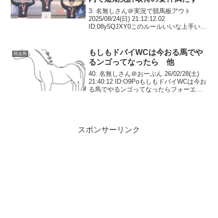
3: 名無しさん＠実況で競馬板アウト
2025/08/24(日) 21:12:12.02
ID:08y5QJXY0このルールいいな上手いの
呼べば翌年からどんどん短期免許外国人
増えるし🏆 WASJ 2025、チーム優勝は
WAS選抜！（大会史上...
もしもドバイWCは今おる馬でや
競走馬
るンゴってなったら 他
40: 名無しさん＠おーぷん 26/02/28(土)
21:40:12 ID:O9PoもしもドバイWCは今お
る馬でやるンゴってなったらフォーエバ
ーヤングと中東代表のタンバランバのガ
チバトルか？こいつ結構強いんだよな53:
名無しさん＠おーぷ...
スポンサーリンク