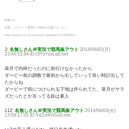
関連スレ
武豊「コディーノ乗替りで気持ちが楽になった」
http://awabi.2ch.net/test/read.cgi/keiba/1372088853/
2:
名無しさん＠実況で競馬板アウト
2014/06/02(月)
23:44:53.94 ID:UPoYosLq0.net
皐月で内枠だったのに前行けなかったから
ダービー前の調教で最初から出していって良い時計出して
たからね
ダービーで前につけられる下地は作られてた、皐月がヤラ
ズだったとか言ってる奴は素人
112:
名無しさん＠実況で競馬板アウト
2014/06/03(火)
13:59:17.02 ID:YdZmKNSx0.net