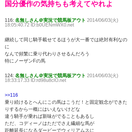
国分優作の気持ちも考えてやれよ
116:
名無しさん＠実況で競馬板アウト
2014/06/03(火)
18:05:40.72 ID:b0UENmWX0.net
継続して同じ騎手載せてるほうが大一番では絶対有利なの
に
なんで頻繁に乗り代わりさせるんだろう
特にノーザンFの馬
124:
名無しさん＠実況で競馬板アウト
2014/06/03(火)
18:33:17.33 ID:rd98u8clO.net
>>116
乗り続けるとへんにこの馬はこうだ！と固定観念ができた
りするから一概にはいえないけどな
違う騎手が乗れば新味がでることもあるし
ただ、コディーノはただでさえ繊細な馬が
距離延長になるダービーでウィリアムスに