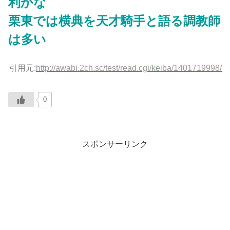
利かな
栗東では横典を天才騎手と語る調教師
は多い
引用元:
http://awabi.2ch.sc/test/read.cgi/keiba/1401719998/
0
スポンサーリンク