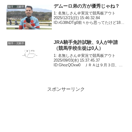
すること...
デムーロ弟の方が優秀じゃね？
騎手・元騎手
1: 名無しさん＠実況で競馬板アウト
2025/12/21(日) 15:46:32.84
ID:rG38hDTg0前々から思ってたけど18:
名無しさん＠実況で競馬板アウト
2025/12/21(日) 15:50:51.94 ID:w2ju...
JRA騎手免許試験、9人が申請
騎手・元騎手
（競馬学校生徒は0人）
1: 名無しさん＠実況で競馬板アウト
2025/09/03(水) 15:37:45.37
ID:GhozQOxw0 ＪＲＡは９月３日、２
０２６年度の調教師免許試験（新規）及
び騎手免許試験（新規）の申請者数を発
表した。同日、申請が締め切られ、...
スポンサーリンク