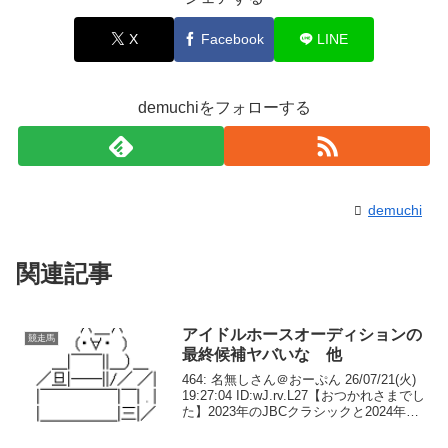
X
Facebook
LINE
demuchiをフォローする
demuchi
関連記事
アイドルホースオーディションの
競走馬
最終候補ヤバいな 他
464: 名無しさん＠おーぷん 26/07/21(火)
19:27:04 ID:wJ.rv.L27【おつかれさまでし
た】2023年のJBCクラシックと2024年の
帝王賞を勝利したキングズソードが引
退。左前浅屈腱炎を再発し、復帰を断念