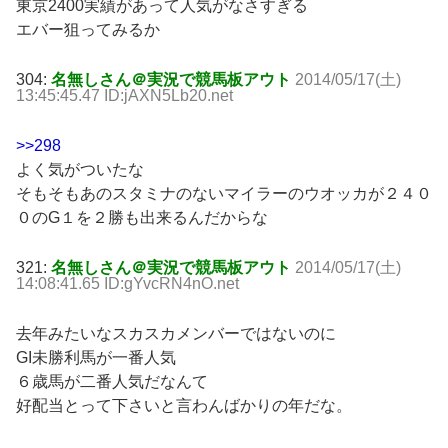
東京2400実績があって人気がなさすぎる
エバー狙ってみるか
304:
名無しさん＠実況で競馬板アウト
2014/05/17(土)
13:45:45.47 ID:jAXN5Lb20.net
>>298
よく気がついたな
そもそもあのスタミナのないマイラーのウオッカが２４０
０のG１を２勝も出来るんだからな
321:
名無しさん＠実況で競馬板アウト
2014/05/17(土)
14:08:41.65 ID:gYvcRN4nO.net
去年みたいなスカスカメンバーではないのに
GI未勝利馬が一番人気
６歳馬が二番人気だなんて
好配当とって下さいと言わんばかりの年だな。