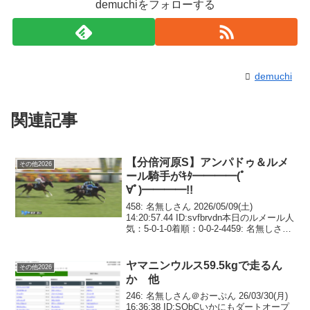
demuchiをフォローする
demuchi
関連記事
【分倍河原S】アンパドゥ＆ルメ
その他2026
ール騎手がｷﾀ━━━━(ﾟ
∀ﾟ)━━━━!!
458: 名無しさん 2026/05/09(土)
14:20:57.44 ID:svfbrvdn本日のルメール人
気：5-0-1-0着順：0-0-2-4459: 名無しさん
2026/05/09(土) 14:24:10.64 ID:4l0UV...
ヤマニンウルス59.5kgで走るん
その他2026
か 他
246: 名無しさん＠おーぷん 26/03/30(月)
16:36:38 ID:SQbCいかにもダートオープ