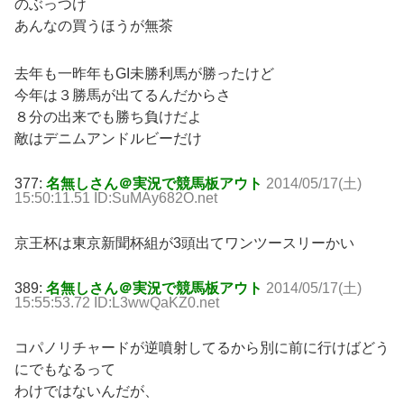
のぶっつけ
あんなの買うほうが無茶
去年も一昨年もGI未勝利馬が勝ったけど
今年は３勝馬が出てるんだからさ
８分の出来でも勝ち負けだよ
敵はデニムアンドルビーだけ
377:
名無しさん＠実況で競馬板アウト
2014/05/17(土)
15:50:11.51 ID:SuMAy682O.net
京王杯は東京新聞杯組が3頭出てワンツースリーかい
389:
名無しさん＠実況で競馬板アウト
2014/05/17(土)
15:55:53.72 ID:L3wwQaKZ0.net
コパノリチャードが逆噴射してるから別に前に行けばどう
にでもなるって
わけではないんだが、