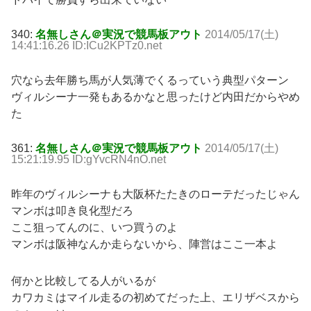
340:
名無しさん＠実況で競馬板アウト
2014/05/17(土)
14:41:16.26 ID:ICu2KPTz0.net
穴なら去年勝ち馬が人気薄でくるっていう典型パターン
ヴィルシーナ一発もあるかなと思ったけど内田だからやめ
た
361:
名無しさん＠実況で競馬板アウト
2014/05/17(土)
15:21:19.95 ID:gYvcRN4nO.net
昨年のヴィルシーナも大阪杯たたきのローテだったじゃん
マンボは叩き良化型だろ
ここ狙ってんのに、いつ買うのよ
マンボは阪神なんか走らないから、陣営はここ一本よ
何かと比較してる人がいるが
カワカミはマイル走るの初めてだった上、エリザベスから