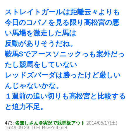
ストレイトガールは距離云々よりも
今日のコパノを見る限り高松宮の悪
い馬場を激走した馬は
反動がありそうだね。
鞍馬Sでアースソニックっも案外だっ
たし競馬をしていない
レッドズパーダは勝ったけど厳しい
んじゃないかな。
１週前の追い切りも高松宮と比較する
と迫力不足。
473:
名無しさん＠実況で競馬板アウト
2014/05/17(土)
16:49:09.33 ID:FLRs+Zcr0.net