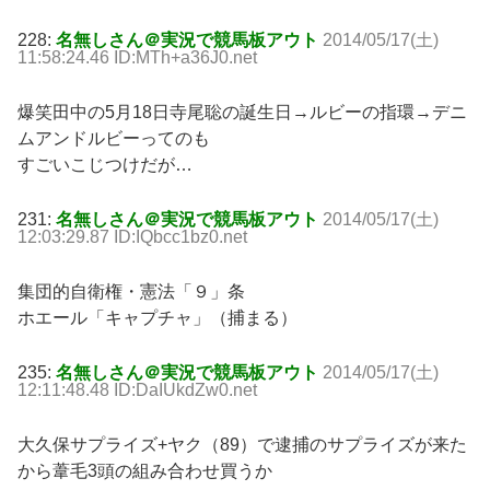
228:
名無しさん＠実況で競馬板アウト
2014/05/17(土)
11:58:24.46 ID:MTh+a36J0.net
爆笑田中の5月18日寺尾聡の誕生日→ルビーの指環→デニ
ムアンドルビーってのも
すごいこじつけだが…
231:
名無しさん＠実況で競馬板アウト
2014/05/17(土)
12:03:29.87 ID:IQbcc1bz0.net
集団的自衛権・憲法「９」条
ホエール「キャプチャ」（捕まる）
235:
名無しさん＠実況で競馬板アウト
2014/05/17(土)
12:11:48.48 ID:DaIUkdZw0.net
大久保サプライズ+ヤク（89）で逮捕のサプライズが来た
から葦毛3頭の組み合わせ買うか