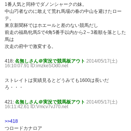
1番人気と同枠でダノンシャークの妹。
中山巧者なのに敢えて荒れ馬場の春の中山を避けたロー
テ。
東京新聞杯ではホエールと差のない競馬だし
前走の福島牝馬Sで4角5番手以内から2～3着順を落とした
馬は
次走の府中で激変する。
418:
名無しさん＠実況で競馬板アウト
2014/05/17(土)
16:10:07.91 ID:imzkeSOd0.net
ストレイトは実績見るとどうみても1600は長いだ
ろ・・・
421:
名無しさん＠実況で競馬板アウト
2014/05/17(土)
16:11:42.61 ID:Vmcv7vJ70.net
>>418
つロードカナロア