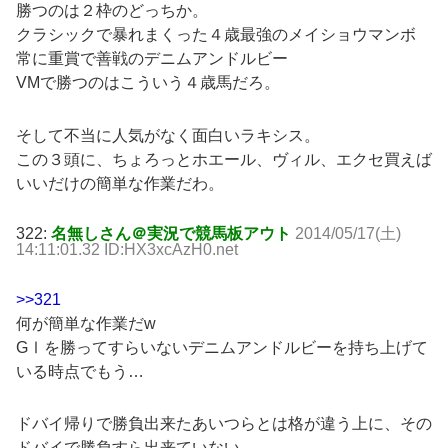
勝つのは２枠のどっちか。
クラシックで暴れまくった４歳最強のメイショウマンボ
常に重賞で善戦のデニムアンドルビー
VMで勝つのはこういう４歳馬だろ。
そして不当に人気がなく面白いラキシス。
この３頭に、ちょろっとホエール、ヴィル、エクセ買えば
いいだけの簡単な作業だわ。
322:
名無しさん＠実況で競馬板アウト
2014/05/17(土)
14:11:01.32 ID:HX3xcAzH0.net
>>321
何が簡単な作業だw
GⅠを勝ってすらいないデニムアンドルビーを持ち上げて
いる時点でもう…
ドバイ帰りで勝負出来たあいつらとは格が違う上に、その
ドバイで勝負すら出来ていない