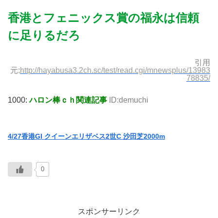
香港とフェニックス賞の福永は信頼
に足りるだろ
引用
元:
http://hayabusa3.2ch.sc/test/read.cgi/mnewsplus/13983
78835/
1000:
ハロン棒ｃｈ関連記事
ID:demuchi
4/27香港GI クイーンエリザベス2世C 沙田芝2000m
0
スポンサーリンク