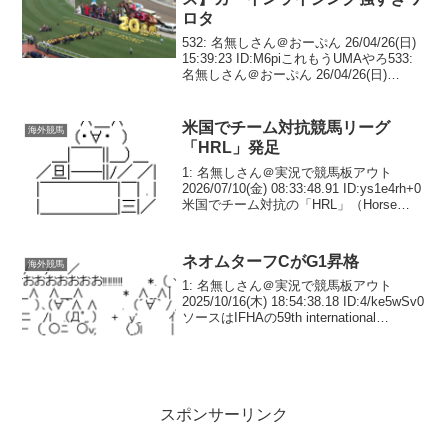
ロタ
532: 名無しさん＠おーぷん 26/04/26(日)
15:39:23 ID:M6piこれもうUMAやろ533:
名無しさん＠おーぷん 26/04/26(日)
15:39:23 ID:3ifMこれもう恐怖映像やろ
534: 名無しさん＠おー...
米国でチーム対抗競馬リーグ
海外競馬
「HRL」発足
1: 名無しさん＠実況で競馬板アウト
2026/07/10(金) 08:33:48.91 ID:ys1e4rh+0
米国でチーム対抗の「HRL」（Horse
Racing League）が新たに発足することが
分かった。F1の商業権を保有するリ...
ネオムターフCがG1昇格
海外競馬
1: 名無しさん＠実況で競馬板アウト
2025/10/16(木) 18:54:38.18 ID:4/ke5wSv0
ソースはIFHAの59th international
conferenceネオムターフカップ（芝
2,100m）、サウジアラビ...
スポンサーリンク