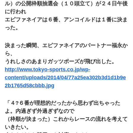
ル）の公開枠順抽選会（１０頭立て）が２４日午後
に行われ
エピファネイアは６番、アンコイルドは１番に決ま
った。
決まった瞬間、エピファネイアのパートナー福永か
ら、
うれしさのあまりガッツポーズが飛び出した。
http://www.tokyo-sports.co.jp/wp-
content/uploads/2014/04/77a25ea302b3d1d1b9e
2b1765d58cbbb.jpg
「４?６番が理想的だったから思わず出ちゃった
よ。内過ぎず外過ぎずなので
（枠順が決まった）これからレースの流れを考えて
いきたい。