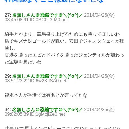
27:
名無しさん＠恐縮です＠＼(^o^)／
2014/04/25(金)
08:45:08.91 ID:0BC0c3rM0.net
騎手とかより、競馬盛り上げるためにも勝ってほしいわ
盾でキズナ対ゴールドが戦い、安田でジャスタウェイが圧
勝し、
香港を勝ったエピとドバイを勝ったジェンティルが加わっ
た宝塚を見たいわ
29:
名無しさん＠恐縮です＠＼(^o^)／
2014/04/25(金)
08:51:23.22 ID:6w2KjlSA0.net
福永本人が香港では有名とか言ってたな
34:
名無しさん＠恐縮です＠＼(^o^)／
2014/04/25(金)
09:02:05.39 ID:1gMcjlZe0.net
武豊TVで馬上インタビューについてめちゃくちゃイジら