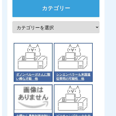
カテゴリー
ダノンベルーガさんに類
シンエンペラーも米国遠
い稀な才能 他
征帯同の可能性 他
土曜から暑熱対策体制に
ピコチャンブラック七夕