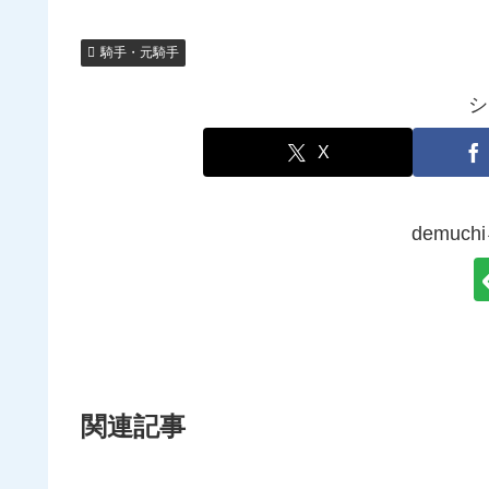
騎手・元騎手
シ
X
demuc
関連記事