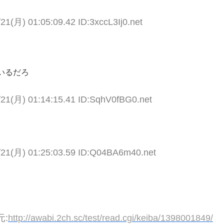
21(月) 01:05:09.42 ID:3xccL3Ij0.net
いるだろ
/21(月) 01:14:15.41 ID:SqhV0fBG0.net
/21(月) 01:25:03.59 ID:Q04BA6m40.net
元:
http://awabi.2ch.sc/test/read.cgi/keiba/1398001849/