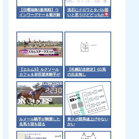
【日曜福島5新馬戦】ウ
流石にクロワとタバル固
インワーグナー＆菊沢騎
いと思うけどどっちか飛
手がｷﾀ━━━━(ﾟ
ぶ可能性ってあると思う
∀ﾟ)━━━━!!
か？ 他
【エルムS】ルクソール
【札幌記念想定】G1馬
カフェ＆岩田望来騎手が
の出走無し
ｷﾀ━━━━(ﾟ
∀ﾟ)━━━━!!
ルメール騎手が騎乗した
東スポ競馬値上げやない
名馬５頭を語る
かい