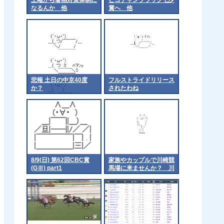
なるんか 他
賞へ 他
悲報 土日の中京40度
フルストライドリリース
か？
されたわね
8/9(日) 第62回CBC賞
家族やカップルで川崎競
(GⅢ) part1
馬場に来ませんか？ 川
崎競馬が魅力をアピール