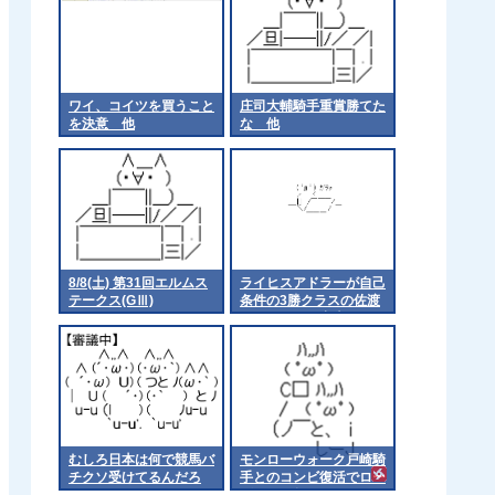
ワイ、コイツを買うこと
庄司大輔騎手重賞勝てた
を決意 他
な 他
8/8(土) 第31回エルムス
ライヒスアドラーが自己
テークス(GⅢ)
条件の3勝クラスの佐渡
ステークスに出走
むしろ日本は何で競馬バ
モンローウォーク戸崎騎
チクソ受けてるんだろ
手とのコンビ復活でロー