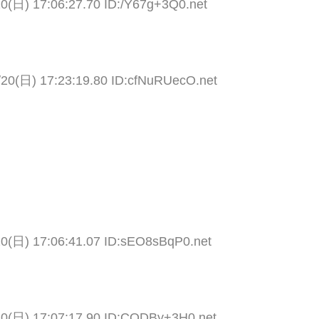
20(日) 17:06:27.70 ID:/Y67g+3Q0.net
/20(日) 17:23:19.80 ID:cfNuRUecO.net
20(日) 17:06:41.07 ID:sEO8sBqP0.net
20(日) 17:07:17.90 ID:CODBy+3H0.net