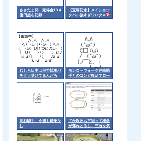
さきたま杯 売得金19.4
【宝塚記念】メイショウ
億円超を記録
タバル強すぎワロタｗｗ
ｗ
むしろ日本は何で競馬バ
モンローウォーク戸崎騎
チクソ受けてるんだろ
手とのコンビ復活でロー
ズSへ 他
高杉騎手、今週も騎乗な
てか欧州も三冠って概念
し
が薄れとるし、三冠を気
にするのは日本くらいに
なるんやろか 他