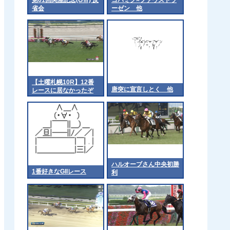
省会
ーゼン 他
【土曜札幌10R】12番
唐突に宣言しとく 他
レースに居なかったぞ
ハルオーブさん中央初勝
1番好きなGIIレース
利