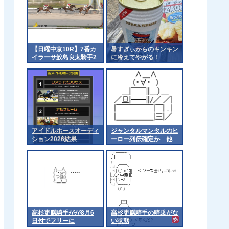
【日曜中京10R】7番カ
暑すぎぃからのキンキン
イラーサ鮫島良太騎手2
に冷えてやがる！
着
アイドルホースオーディ
ジャンタルマンタルのヒ
ション2026結果
ーロー列伝確定か 他
高杉吏麒騎手がが8月6
高杉吏麒騎手の騎乗がな
日付でフリーに
い状態