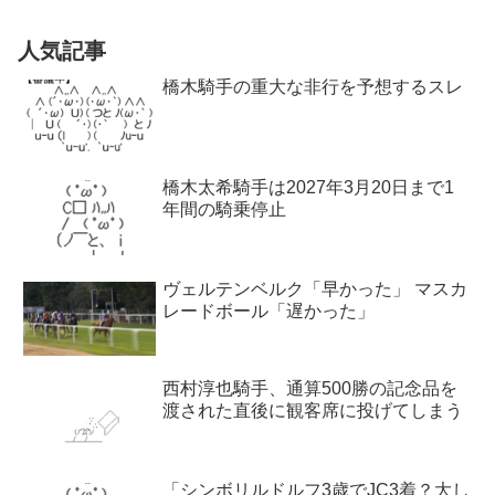
人気記事
橋木騎手の重大な非行を予想するスレ
橋木太希騎手は2027年3月20日まで1
年間の騎乗停止
ヴェルテンベルク「早かった」 マスカ
レードボール「遅かった」
西村淳也騎手、通算500勝の記念品を
渡された直後に観客席に投げてしまう
「シンボリルドルフ3歳でJC3着？大し