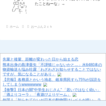
たことねーな」→
ホーム
おーぷん２ｃｈ
先輩と後輩、距離が変わった日から始まる恋
熊本出身の島津亜矢「不謹慎じゃないかと…」水6480本の
物資輸送も悩み吐露「わざわざお知らせすることではない
ですが、気になることがあり」
【悲報】各務原とかいう地名、岐阜県民すら75%が誤読を
してしまうwwwwwww
【衝撃】日本の闇“中学生おじさん” 「若いではなく幼い」
「酒よりコーラ」「夜遊びよりゲーム」
外国人「知られてないが日本の動物園はレベルが低い」ラ
イオン3頭が猛暑で死亡