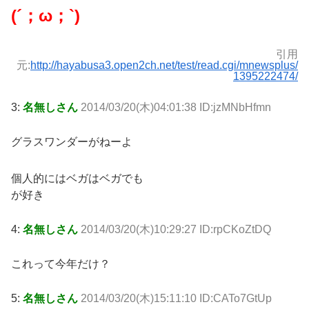
(´；ω；`)
引用
元:
http://hayabusa3.open2ch.net/test/read.cgi/mnewsplus/
1395222474/
3:
名無しさん
2014/03/20(木)04:01:38 ID:jzMNbHfmn
グラスワンダーがねーよ
個人的にはベガはベガでも
が好き
4:
名無しさん
2014/03/20(木)10:29:27 ID:rpCKoZtDQ
これって今年だけ？
5:
名無しさん
2014/03/20(木)15:11:10 ID:CATo7GtUp