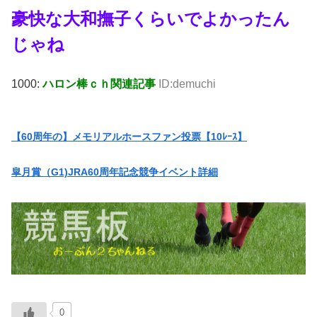
豪快な大和撫子くらいでよかったん
じゃね
1000:
ハロン棒ｃｈ関連記事
ID:demuchi
【60周年の】メモリアルホースファン投票【10ﾚｰｽ】
皐月賞（G1)JRA60周年記念競争イベント詳細
0