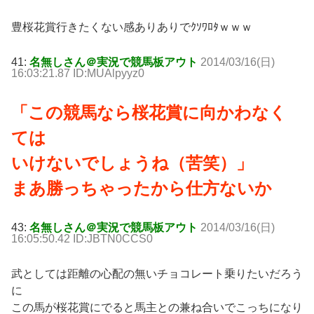
豊桜花賞行きたくない感ありありでｸｿﾜﾛﾀｗｗｗ
41:
名無しさん＠実況で競馬板アウト
2014/03/16(日)
16:03:21.87 ID:MUAlpyyz0
「この競馬なら桜花賞に向かわなく
ては
いけないでしょうね（苦笑）」
まあ勝っちゃったから仕方ないか
43:
名無しさん＠実況で競馬板アウト
2014/03/16(日)
16:05:50.42 ID:JBTN0CCS0
武としては距離の心配の無いチョコレート乗りたいだろう
に
この馬が桜花賞にでると馬主との兼ね合いでこっちになり