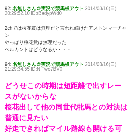
92:
名無しさん＠実況で競馬板アウト
2014/03/16(日)
20:29:52.10 ID:rBadypWd0
2chでは桜花賞は無理だと言われ続けたアストンマーチャ
ン
やっぱり桜花賞は無理だった
ベルカントはどうなるか・・・
94:
名無しさん＠実況で競馬板アウト
2014/03/16(日)
21:29:34.55 ID:NITwo7BV0
どうせこの時期は短距離で出すレー
スがないからな
桜花出して他の同世代牝馬との対決は
普通に見たい
好走できればマイル路線も開ける可