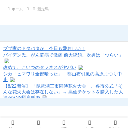
ホーム
競走馬
ブブ家のドタバタが、今日も愛おしい！
バイデン氏、がん闘病で激痛 前大統領、次男は「つらい」
改めて、こいつのタフネスがヤバい
シカ「ヒマワリ全部喰った」 郡山布引風の高原まつり中
止
【8/22開催】 「琵琶湖三市同時花火大会」、各市公式「そ
んな花火大会は存在しない」→ 高価チケットを購入した人
達がSNS阿鼻叫喚
大谷翔平と佐々木朗希、不穏ｗｗｗ
専門家を舐めきった某国国営メディア、「日本の反撃能力
が地域を不安定化させている」というストーリーで番組制
作を進めようとするも……
© 2013-2026 ハロン棒ch.