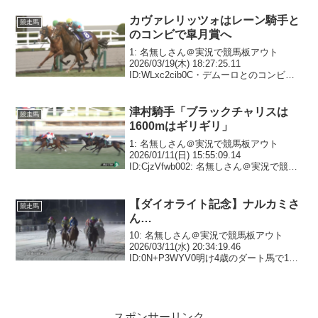
カヴァレリッツォはレーン騎手と
競走馬
のコンビで皐月賞へ
1: 名無しさん＠実況で競馬板アウト
2026/03/19(木) 18:27:25.11
ID:WLxc2cib0C・デムーロとのコンビで
昨年12月21日に朝日杯FSを制したカヴァ
レリッツォ(牡3＝吉岡、父サートゥルナ
ーリア)は短期免許で来...
津村騎手「ブラックチャリスは
競走馬
1600mはギリギリ」
1: 名無しさん＠実況で競馬板アウト
2026/01/11(日) 15:55:09.14
ID:CjzVfwb002: 名無しさん＠実況で競馬
板アウト 2026/01/11(日) 15:57:29.55
ID:yA3UQ3dz0New 『1...
【ダイオライト記念】ナルカミさ
競走馬
ん…
10: 名無しさん＠実況で競馬板アウト
2026/03/11(水) 20:34:19.46
ID:0N+P3WYV0明け4歳のダート馬で1番
マシなのもしかしてルクソールカフェな
のか？16: 名無しさん＠実況で競馬板アウ
ト 2026/03/1...
スポンサーリンク