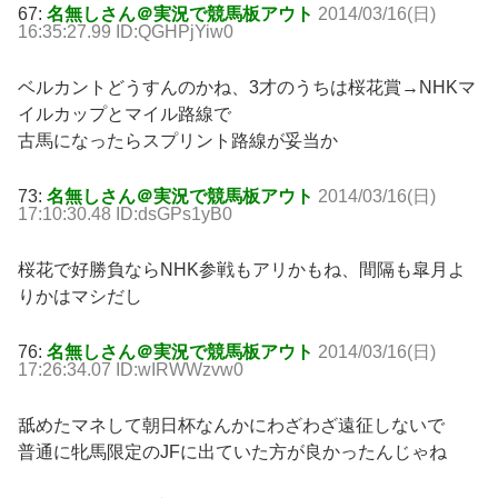
67:
名無しさん＠実況で競馬板アウト
2014/03/16(日)
16:35:27.99 ID:QGHPjYiw0
ベルカントどうすんのかね、3才のうちは桜花賞→NHKマ
イルカップとマイル路線で
古馬になったらスプリント路線が妥当か
73:
名無しさん＠実況で競馬板アウト
2014/03/16(日)
17:10:30.48 ID:dsGPs1yB0
桜花で好勝負ならNHK参戦もアリかもね、間隔も皐月よ
りかはマシだし
76:
名無しさん＠実況で競馬板アウト
2014/03/16(日)
17:26:34.07 ID:wIRWWzvw0
舐めたマネして朝日杯なんかにわざわざ遠征しないで
普通に牝馬限定のJFに出ていた方が良かったんじゃね