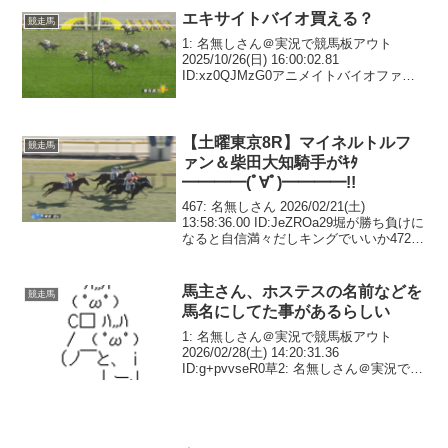
エキサイトバイオ買える？
競走馬
1: 名無しさん＠実況で競馬板アウト
2025/10/26(日) 16:00:02.81
ID:xz0QJMzG0アニメイトバイオファン
くらいやろー2: 名無しさん＠実況で競馬
板アウト 2025/10/26(日) 16:00:36.88 I...
【土曜東京8R】マイネルトルフ
競走馬
ァン＆柴田大知騎手がｷﾀ
━━━━(ﾟ∀ﾟ)━━━━!!
467: 名無しさん 2026/02/21(土)
13:58:36.00 ID:JeZROa29堀が勝ち負けに
なると自信満々だしキングでいいか472:
名無しさん 2026/02/21(土) 14:00:47.46
ID:3BJMxZ5y複...
馬主さん、ホステスの名前などを
競走馬
馬名にしてた事があるらしい
1: 名無しさん＠実況で競馬板アウト
2026/02/28(土) 14:20:31.36
ID:g+pvvseR0草2: 名無しさん＠実況で競
馬板アウト 2026/02/28(土) 14:21:07.97
ID:g+pvvseR04: 名無...