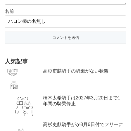
名前
人気記事
高杉吏麒騎手の騎乗がない状態
橋木太希騎手は2027年3月20日まで1
年間の騎乗停止
高杉吏麒騎手がが8月6日付でフリーに