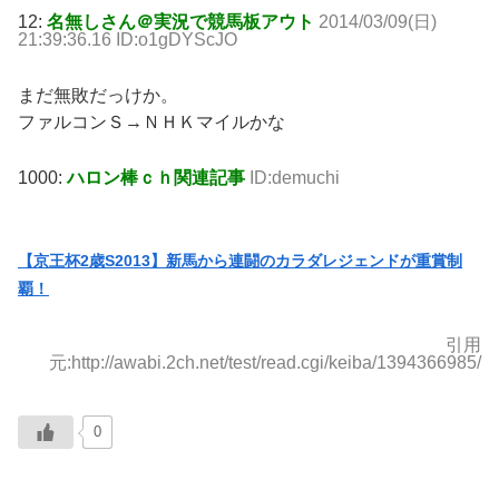
12:
名無しさん＠実況で競馬板アウト
2014/03/09(日)
21:39:36.16 ID:o1gDYScJO
まだ無敗だっけか。
ファルコンＳ→ＮＨＫマイルかな
1000:
ハロン棒ｃｈ関連記事
ID:demuchi
【京王杯2歳S2013】新馬から連闘のカラダレジェンドが重賞制
覇！
引用
元:http://awabi.2ch.net/test/read.cgi/keiba/1394366985/
0