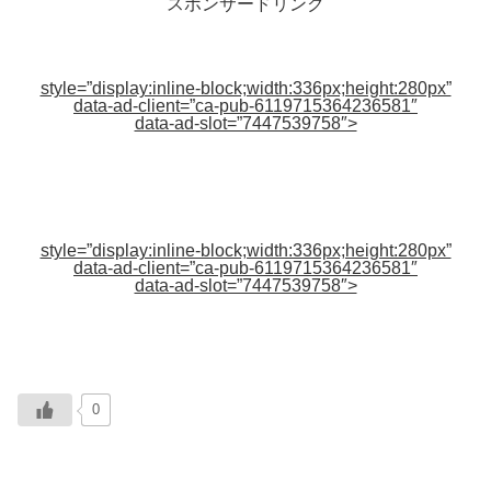
スポンサードリンク
style=”display:inline-block;width:336px;height:280px”
data-ad-client=”ca-pub-6119715364236581″
data-ad-slot=”7447539758″>
style=”display:inline-block;width:336px;height:280px”
data-ad-client=”ca-pub-6119715364236581″
data-ad-slot=”7447539758″>
0