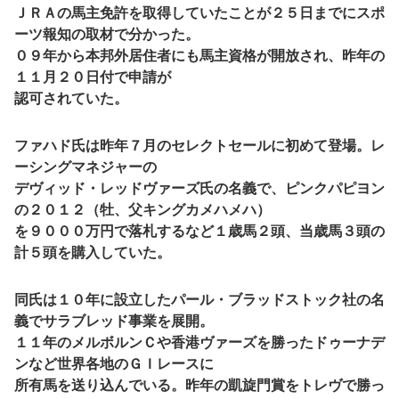
ＪＲＡの馬主免許を取得していたことが２５日までにスポ
ーツ報知の取材で分かった。
０９年から本邦外居住者にも馬主資格が開放され、昨年の
１１月２０日付で申請が
認可されていた。
ファハド氏は昨年７月のセレクトセールに初めて登場。レ
ーシングマネジャーの
デヴィッド・レッドヴァーズ氏の名義で、ピンクパピヨン
の２０１２（牡、父キングカメハメハ）
を９０００万円で落札するなど１歳馬２頭、当歳馬３頭の
計５頭を購入していた。
同氏は１０年に設立したパール・ブラッドストック社の名
義でサラブレッド事業を展開。
１１年のメルボルンＣや香港ヴァーズを勝ったドゥーナデ
ンなど世界各地のＧＩレースに
所有馬を送り込んでいる。昨年の凱旋門賞をトレヴで勝っ