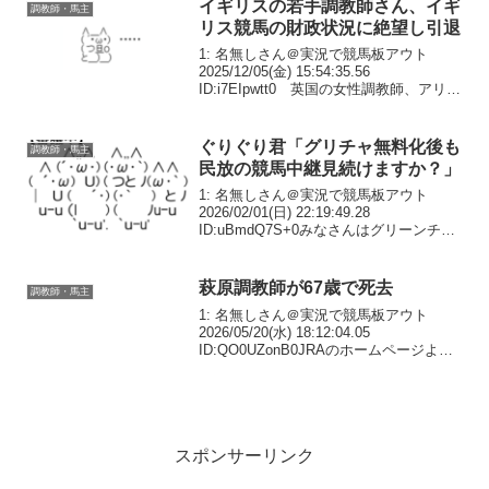
イギリスの若手調教師さん、イギ
調教師・馬主
リス競馬の財政状況に絶望し引退
1: 名無しさん＠実況で競馬板アウト
2025/12/05(金) 15:54:35.56
ID:i7EIpwtt0 英国の女性調教師、アリ
ス・ヘインズ（34）が4日、同日のチェル
ムスフォード競馬場でのレースを最後に
引退することを厩舎のXで発...
ぐりぐり君「グリチャ無料化後も
調教師・馬主
民放の競馬中継見続けますか？」
1: 名無しさん＠実況で競馬板アウト
2026/02/01(日) 22:19:49.28
ID:uBmdQ7S+0みなさんはグリーンチャ
ンネルが無料化された後もフジテレビや
テレビ東京などテレビの競馬中継を見続
けますか？JRAは年間40億円も...
萩原調教師が67歳で死去
調教師・馬主
1: 名無しさん＠実況で競馬板アウト
2026/05/20(水) 18:12:04.05
ID:QO0UZonB0JRAのホームページより
4: 名無しさん＠実況で競馬板アウト
2026/05/20(水) 18:14:24.05 ID:Hxo...
スポンサーリンク