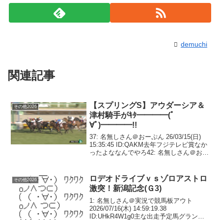
demuchi
関連記事
【スプリングS】アウダーシア＆
その他2026
津村騎手がｷﾀ━━━━(ﾟ
∀ﾟ)━━━━!!
37: 名無しさん＠おーぷん 26/03/15(日)
15:35:45 ID:QAKM去年フジテレビ賞なか
ったよななんでやろ42: 名無しさん＠おー
ぷん 26/03/15(日) 15:36:03 ID:iEhm>>37
なんでやろなぁ～56:...
ロデオドライブｖｓゾロアストロ
その他2026
激突！新潟記念(Ｇ3)
1: 名無しさん＠実況で競馬板アウト
2026/07/16(木) 14:59:19.38
ID:UHkR4W1g0主な出走予定馬グランド