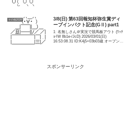
カリナン 57.0ステレンボッシュ 56.0ゾロ
アストロ 55.0ダノンシーマ 57.0チェルヴ
ィニア ...
3/8(日) 第63回報知杯弥生賞ディ
その他2026
ープインパクト記念(GⅡ) part1
1: 名無しさん＠実況で競馬板アウト (ﾜｯﾁ
ｮｲW 8b1e-/JcD) 2026/03/01(日)
16:53:08.31 ID:K4j5+03b03歳 オープン
（国際）（指定） 馬齢 コース：2,000メ
ートル（芝・右）第1回特別登...
スポンサーリンク