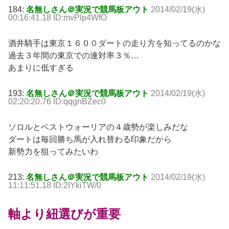
184:
名無しさん＠実況で競馬板アウト
2014/02/19(水)
00:16:41.18 ID:mvPlp4WfO
酒井騎手は東京１６００ダートの走り方を知ってるのかな
過去３年間の東京での連対率３％…
あまりに低すぎる
193:
名無しさん＠実況で競馬板アウト
2014/02/19(水)
02:20:20.76 ID:qqgnBZec0
ソロルとベストウォーリアの４歳勢が楽しみだな
ダートは毎回勝ち馬が入れ替わる印象だから
新勢力を狙ってみたいわ
213:
名無しさん＠実況で競馬板アウト
2014/02/19(水)
11:11:51.18 ID:2IYkiTW/0
軸より紐選びが重要