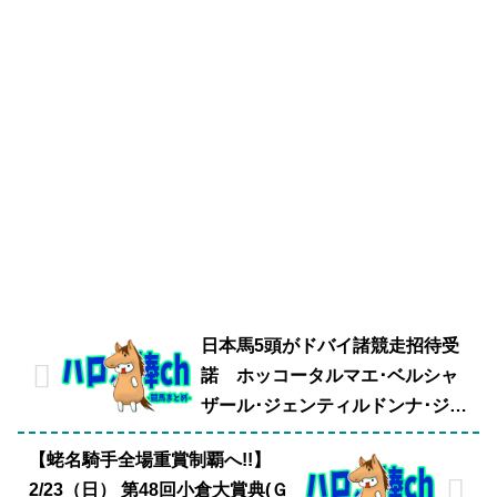
日本馬5頭がドバイ諸競走招待受
諾 ホッコータルマエ･ベルシャ
ザール･ジェンティルドンナ･ジャ
スタウェイ･トウケイヘイローの5
【蛯名騎手全場重賞制覇へ!!】
頭
2/23（日） 第48回小倉大賞典(Ｇ