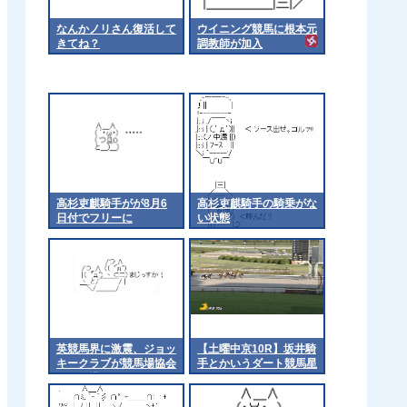
なんかノリさん復活して
ウイニング競馬に根本元
きてね？
調教師が加入
高杉吏麒騎手がが8月6
高杉吏麒騎手の騎乗がな
日付でフリーに
い状態
英競馬界に激震、ジョッ
【土曜中京10R】坂井騎
キークラブが競馬場協会
手とかいうダート競馬星
から脱退
人