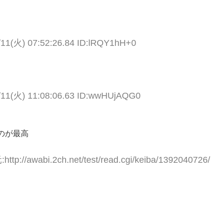
/11(火) 07:52:26.84 ID:lRQY1hH+0
/11(火) 11:08:06.63 ID:wwHUjAQG0
のが最高
ttp://awabi.2ch.net/test/read.cgi/keiba/1392040726/