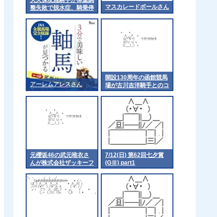
マスカレードボールさん
整失敗で脱水症、騎乗停
止処分
開設130周年の函館競馬
アーレムアレスさん
場が古川吉洋騎手とのコ
ラボメニュー「フルキチ
の心揺さぶるザンギ
BOX」を発売
元櫻坂46の武元唯衣さ
7/12(日) 第62回七夕賞
んが株式会社ザッキーフ
(GⅢ) part1
ァーム所属を発表