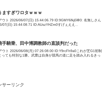
うますぎワロタｗｗｗ
026/06/07(日) 15:44:06.79 ID:9GMY6fkj0神3: 名無しさん
(日) 15:44:08.71 ID:AUszYHZm0すげぇええ...
騎手騎乗、田中博調教師の直談判だった
026/06/08(月) 07:26:08.00 ID:Y9rcFh9a0これが芝G1初制
とっても特別な1勝。武豊は自身が競馬の道に足を踏み入れるきっ
ンサーリンク