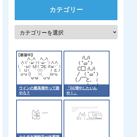
カテゴリー
ウインの最高傑作って誰
「G1増やしたいん
やろ？
や！」
大久保友雅騎手が体重調