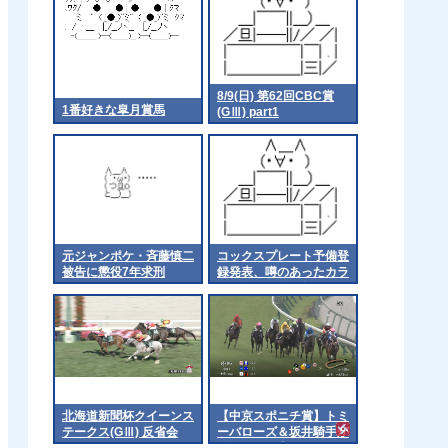
8/9(日) 第62回CBC賞
1番好きな皐月賞馬
(GⅢ) part1
元ジャンポケ・斉藤慎二
コックスプレート予備登
被告に懲役7年求刑
録発表、噂のあったカラ
ンダガンは登録無しで再
来日の可能性高まる
北海道新聞杯クイーンス
【中京スポニチ賞】トミ
テークス(GⅢ) 反省会
ーバローズ＆坂井騎手が