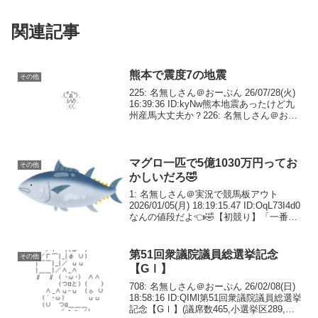
関連記事
熊本で震度7の地震
その他
225: 名無しさん＠おーぷん 26/07/28(火)
16:39:36 ID:kyNw熊本地震あったけど九
州産馬大丈夫か？226: 名無しさん＠おー
ぷん 26/07/28(火) 16:45:44 ID:MDqgマジ
でやばい地震来たな本田牧...
マグロ一匹で5億1030万円ってお
その他
かしいだろ🤣
1: 名無しさん＠実況で競馬板アウト
2026/01/05(月) 18:19:15.47 ID:OqL73I4d0
なんの値段だよ👈🤣【初競り】「一番マ
グロ」5億超え！すしざんまい・木村社長
「一人でも多くの人に食べてほしい」史
上最高値の5億1...
第51回衆議院議員総選挙記念
その他
【GⅠ】
708: 名無しさん＠おーぷん 26/02/08(日)
18:58:16 ID:QIMl第51回衆議院議員総選挙
記念【GⅠ】(議席数465,小選挙区289,比