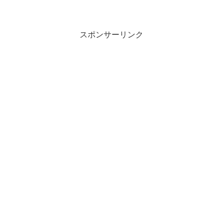
例代表176)20:00発走710: 名無しさん＠お
ーぷん 26/02/08(日)...
スポンサーリンク