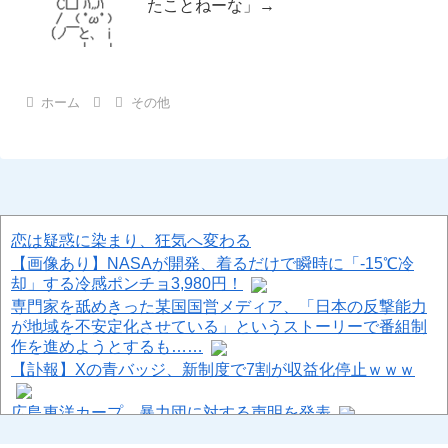
たことねーな」→
ホーム
その他
恋は疑惑に染まり、狂気へ変わる
【画像あり】NASAが開発、着るだけで瞬時に「-15℃冷
却」する冷感ポンチョ3,980円！
専門家を舐めきった某国国営メディア、「日本の反撃能力
が地域を不安定化させている」というストーリーで番組制
作を進めようとするも……
【訃報】Xの青バッジ、新制度で7割が収益化停止ｗｗｗ
広島東洋カープ、暴力団に対する声明を発表
PTA会長「PTA参加拒否した親へ最終警告。こうなっても