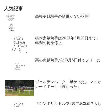
人気記事
高杉吏麒騎手の騎乗がない状態
橋木太希騎手は2027年3月20日まで1
年間の騎乗停止
高杉吏麒騎手がが8月6日付でフリーに
ヴェルテンベルク「早かった」 マスカ
レードボール「遅かった」
「シンボリルドルフ3歳でJC3着？大し