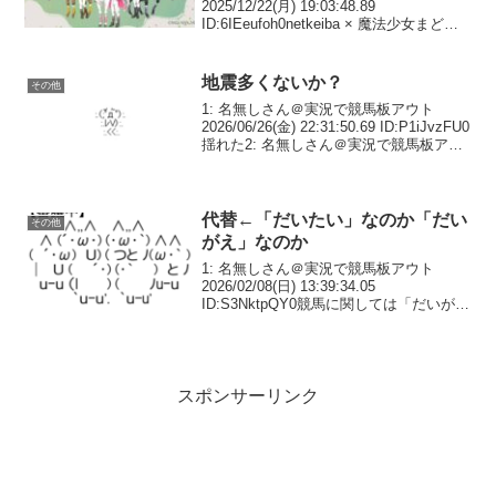
2025/12/22(月) 19:03:48.89
ID:6IEeufoh0netkeiba × 魔法少女まどか
☆マギカ夢のコラボ開催！プレゼントが
当たる予想クイズ・SNS投稿キャンペー
ン、描き下ろしイ...
地震多くないか？
その他
1: 名無しさん＠実況で競馬板アウト
2026/06/26(金) 22:31:50.69 ID:P1iJvzFU0
揺れた2: 名無しさん＠実況で競馬板アウ
ト 2026/06/26(金) 22:32:21.95
ID:CEPInyjg0山梨震...
代替←「だいたい」なのか「だい
その他
がえ」なのか
1: 名無しさん＠実況で競馬板アウト
2026/02/08(日) 13:39:34.05
ID:S3NktpQY0競馬に関しては「だいが
え」って言ってなかった？2: 名無しさん
＠実況で競馬板アウト 2026/02/08(日)
13:40:3...
スポンサーリンク