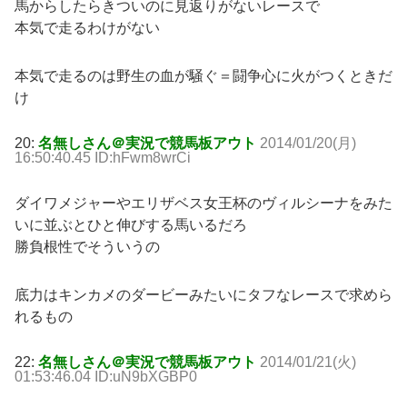
馬からしたらきついのに見返りがないレースで
本気で走るわけがない
本気で走るのは野生の血が騒ぐ＝闘争心に火がつくときだ
け
20:
名無しさん＠実況で競馬板アウト
2014/01/20(月)
16:50:40.45 ID:hFwm8wrCi
ダイワメジャーやエリザベス女王杯のヴィルシーナをみた
いに並ぶとひと伸びする馬いるだろ
勝負根性でそういうの
底力はキンカメのダービーみたいにタフなレースで求めら
れるもの
22:
名無しさん＠実況で競馬板アウト
2014/01/21(火)
01:53:46.04 ID:uN9bXGBP0