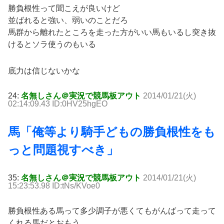
勝負根性って聞こえが良いけど
並ばれると強い、弱いのことだろ
馬群から離れたところを走った方がいい馬もいるし突き抜
けるとソラ使うのもいる
底力は信じないかな
24:
名無しさん＠実況で競馬板アウト
2014/01/21(火)
02:14:09.43 ID:0HV25hgEO
馬「俺等より騎手どもの勝負根性をも
っと問題視すべき」
35:
名無しさん＠実況で競馬板アウト
2014/01/21(火)
15:23:53.98 ID:tNs/KVoe0
勝負根性ある馬って多少調子が悪くてもがんばって走って
くれる馬だとおもう