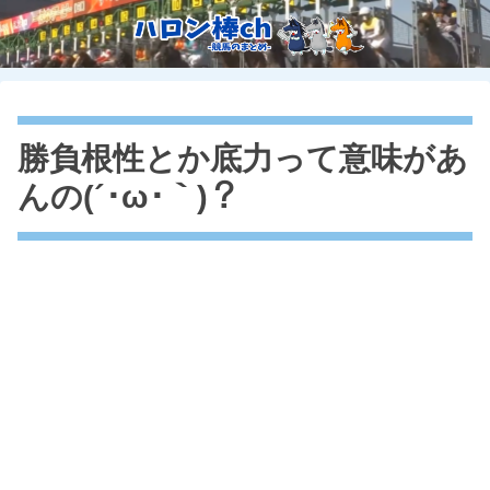
勝負根性とか底力って意味があ
んの(´･ω･｀)？