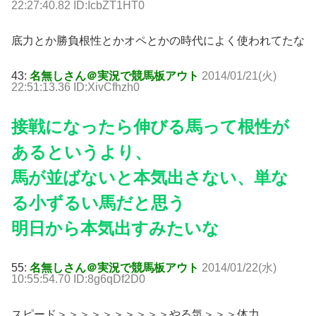
22:27:40.82 ID:IcbZT1HT0
底力とか勝負根性とかオペとかの時代によく使われてたな
43:
名無しさん＠実況で競馬板アウト
2014/01/21(火)
22:51:13.36 ID:XivCfhzh0
接戦になったら伸びる馬って根性が
あるというより、
馬が並ばないと本気出さない、単な
る小ずるい馬だと思う
明日から本気出すみたいな
55:
名無しさん＠実況で競馬板アウト
2014/01/22(水)
10:55:54.70 ID:8g6qDf2D0
スピード＞＞＞＞＞＞＞＞＞＞やる気＞＞＞体力