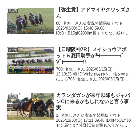
【弥生賞】アドマイヤクワッズさ
競走馬
ん
80: 名無しさん＠実況で競馬板アウト
2026/03/08(日) 15:48:59.08
ID:D+IB15gI02000m長そうだな、残り
100mできっちり止まった81: 名無しさん
＠実況で競馬板アウト 2026/03/08(日)
15...
【日曜阪神7R】メイショウアボ
競走馬
ット＆菱田騎手がｷﾀ━━━━(ﾟ
∀ﾟ)━━━━!!
700: 名無しさん 2026/03/15(日)
13:13:25.49 ID:Vlr1yizrみゆき、俺を幸せ
にしろ703: 名無しさん 2026/03/15(日)
13:15:01.39 ID:btbvwqQzフェイトライン
についてこれ...
カランダガンが来年以降もジャパ
競走馬
ンCに来るかもしれないと言う事
実
1: 名無しさん＠実況で競馬板アウト
2025/11/30(日) 17:11:39.48 ID:0f4pQLYJ0
セン馬でまだ4歳JC賞金額も来年から更
に上がるし4: 名無しさん＠実況で競馬板
アウト 2025/11/30(日) 17:13:...