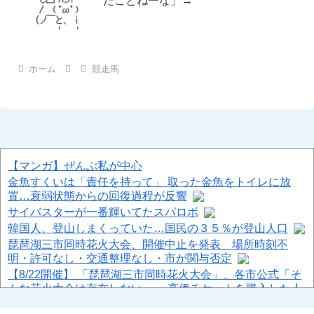
たことねーな」→
ホーム
競走馬
【マンガ】ぜんぶ私が中心
金魚すくいは「責任を持って」 取った金魚をトイレに放
置…衰弱状態からの回復過程が反響
サイバスターが一番輝いてたスパロボ
韓国人、登山しまくっていた…国民の３５％が登山人口
琵琶湖三市同時花火大会、開催中止を発表 場所時刻不
明・許可なし・交通整理なし・市が関与否定
【8/22開催】 「琵琶湖三市同時花火大会」、各市公式「そ
んな花火大会は存在しない」→ 高価チケットを購入した人
達がSNS阿鼻叫喚