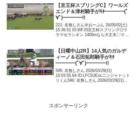
【京王杯スプリングC】ワールズ
その他2026
エンド＆津村騎手がｷﾀ━━━━(ﾟ
∀ﾟ)━━━━!!
221: 名無しさん＠おーぷん 26/05/02(土)
15:36:51 ID:WFJ0京王杯スプリング◎ラ
ラマセラシオン 1400mなら大丈夫〇マイ
ネルチケット 1400mなら大丈夫▲ファン
ダム 1400m大丈夫？☆レイベリング
1400...
【日曜中山2R】14人気のガルデ
その他2026
ィーノ＆石田拓郎騎手がｷﾀ
━━━━(ﾟ∀ﾟ)━━━━!!
595: 名無しさん 2026/03/29(日)
10:03:55.64 ID:LFC5UEscニンジャトット
リくん596: 名無しさん 2026/03/29(日)
10:04:36.74 ID:SMWRBmRx忍者🥷600:
名無しさん ...
スポンサーリンク