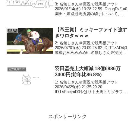
3: 名無しさん＠実況で競馬板アウト
2026/01/14(水) 10:28:22.59 ID:gugDk/1a0
園田・姫路競馬所属の騎手について、騎
手調整ルームに関する委員長指示事項に
違反したため、令和８年１月１４日
（水）、１５日（木）の...
【帝王賞】ミッキーファイト強す
競走馬
ぎワロタｗｗｗ
2: 名無しさん＠実況で競馬板アウト
2026/07/01(水) 20:09:25.82 ID:lTTzAD4j0
連覇おめめめめめ6: 名無しさん＠実況で
競馬板アウト 2026/07/01(水) 20:09:47.98
ID:Luji1oP...
羽田盃売上大幅減 18億6986万
地方競馬2026
3400円(前年比86.8%)
1: 名無しさん＠実況で競馬板アウト
2026/04/29(水) 21:35:29.20
ID:LsFocjmD0やはり中央馬トリグラフヒ
ルの取消が痛かったか2: 名無しさん＠実
況で競馬板アウト 2026/04/29(水)
21:36:32...
スポンサーリンク