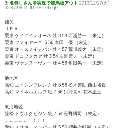
3:
名無しさん＠実況で競馬板アウト
2013/12/17(火)
23:47:08.15 ID:BP1x9x1j0
補欠
ＪＲＡ
栗東 ケイアイレオーネ 牡 3 54 西浦勝一 （未定）
栗東 ファイヤー 牡 5 56 本田 優 （未定）
栗東 オースミイチバン 牡 4 57 荒川義之 （未定）
栗東 ドコフクカゼ 牡 3 54 友道康夫 （未定）
栗東 ヴァンヌーヴォー 牡 4 56 角田晃一 （未定）
他地区
高知 エイシンフレンチ 牡 8 56 松木啓助 西山裕貴
高知 マイネルエルフ 牡 7 56 別府真司 花本正三
東海地区
笠松 トウホクビジン 牝 7 54 笹野博司 （未定）
←←←←← ！！！！
愛知 ミサキティンバー 牡 5 56 櫻井今朝利 （未定）