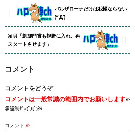
バルザローナだけは我慢ならない
(*`Д’)
須貝「凱旋門賞も視野に入れ、再
スタートさせます」
コメント
コメントをどうぞ
コメントは一般常識の範囲内でお願いします
※
承認制ﾀﾞﾖ(ﾟДﾟ)※
コメント
※