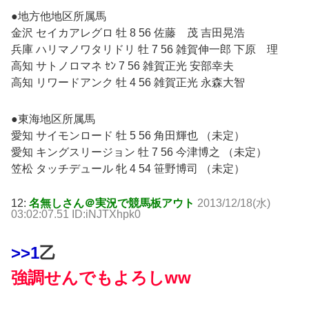
●地方他地区所属馬
金沢 セイカアレグロ 牡 8 56 佐藤 茂 吉田晃浩
兵庫 ハリマノワタリドリ 牡 7 56 雑賀伸一郎 下原 理
高知 サトノロマネ ｾﾝ 7 56 雑賀正光 安部幸夫
高知 リワードアンク 牡 4 56 雑賀正光 永森大智
●東海地区所属馬
愛知 サイモンロード 牡 5 56 角田輝也 （未定）
愛知 キングスリージョン 牡 7 56 今津博之 （未定）
笠松 タッチデュール 牝 4 54 笹野博司 （未定）
12:
名無しさん＠実況で競馬板アウト
2013/12/18(水)
03:02:07.51 ID:iNJTXhpk0
>>1
乙
強調せんでもよろしww