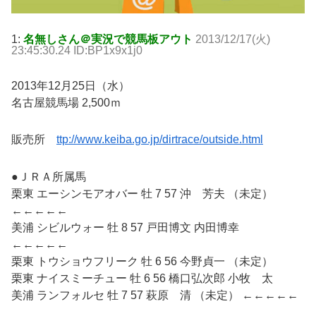
1:
名無しさん＠実況で競馬板アウト
2013/12/17(火)
23:45:30.24 ID:BP1x9x1j0
2013年12月25日（水）
名古屋競馬場 2,500ｍ
販売所
ttp://www.keiba.go.jp/dirtrace/outside.html
●ＪＲＡ所属馬
栗東 エーシンモアオバー 牡 7 57 沖 芳夫 （未定）
←←←←←
美浦 シビルウォー 牡 8 57 戸田博文 内田博幸
←←←←←
栗東 トウショウフリーク 牡 6 56 今野貞一 （未定）
栗東 ナイスミーチュー 牡 6 56 橋口弘次郎 小牧 太
美浦 ランフォルセ 牡 7 57 萩原 清 （未定） ←←←←←