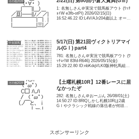
2/22(日) 第60回小倉大賞典(GⅢ)
その他2026
1: 名無しさん＠実況で競馬板アウト (ﾜｯﾁ
ｮｲW e3fb-otPI) 2026/02/15(日)
16:52:46.22 ID:L4V/AJr204歳以上 オープ
ン （国際）（特指） ハンデ コース：
1,800メートル（芝・右）第1回...
5/17(日) 第21回ヴィクトリアマイ
中央競馬
ル(GⅠ) part4
781: 名無しさん＠実況で競馬板アウト (ﾜ
ｯﾁｮｲW 83fd-R646) 2026/05/15(金)
15:29:22.80 ID:nbKdqVLK0阪神牝馬組な
ら右と左では別馬のカナテープ右回りで
0.6差上がり最速タイなら左回りなら...
【土曜札幌10R】12番レースに居
その他2026
なかったぞ
282: 名無しさん＠おーぷん 26/08/01(土)
14:50:27 ID:8RlQしかし札幌10Rは2歳
GⅠやクラシック戦線の落伍者が何頭か
いるな…283: 名無しさん＠おーぷん
26/08/01(土) 14:50:57 ID:DcO...
スポンサーリンク