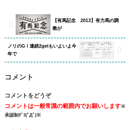
【有馬記念 2013】有力馬の調
教が
ノリのGⅠ連続2getもいよいよ今
年で
コメント
コメントをどうぞ
コメントは一般常識の範囲内でお願いします
※
承認制ﾀﾞﾖ(ﾟДﾟ)※