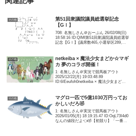
関連記事
第51回衆議院議員総選挙記念
その他
【GⅠ】
708: 名無しさん＠おーぷん 26/02/08(日)
18:58:16 ID:QIMl第51回衆議院議員総選挙
記念【GⅠ】(議席数465,小選挙区289,比
例代表176)20:00発走710: 名無しさん＠お
ーぷん 26/02/08(日)...
netkeiba × 魔法少女まどか☆マギ
その他
カ 夢のコラボ開催！
1: 名無しさん＠実況で競馬板アウト
2025/12/22(月) 19:03:48.89
ID:6IEeufoh0netkeiba × 魔法少女まどか
☆マギカ夢のコラボ開催！プレゼントが
当たる予想クイズ・SNS投稿キャンペー
ン、描き下ろしイ...
マグロ一匹で5億1030万円ってお
その他
かしいだろ🤣
1: 名無しさん＠実況で競馬板アウト
2026/01/05(月) 18:19:15.47 ID:OqL73I4d0
なんの値段だよ👈🤣【初競り】「一番マ
グロ」5億超え！すしざんまい・木村社長
「一人でも多くの人に食べてほしい」史
上最高値の5億1...