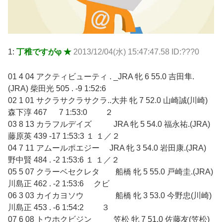
1:
丁稚ですがφ ★
2013/12/04(水) 15:47:47.58 ID:???0
01 4 04 アクティビューティ . _JRA 牝 6 55.0 吉田隼.
(JRA) 柴田光 505 . -9 1:52:6
02 1 01 サクラサクラサクラ..大井 牝 7 52.0 山崎誠(川崎)
森下淳 467 7 1:53:0 ２
03 8 13 カラフルデイズ JRA 牝 5 54.0 福永祐.(JRA)
藤原英 439 -17 1:53:3 １ １／２
04 7 11 アムールポエジー JRA 牝 3 54.0 岩田康.(JRA)
野中賢 484 . -2 1:53:6 １ １／２
05 5 07 クラーベセクレタ 船橋 牝 5 55.0 戸崎圭.(JRA)
川島正 462 . -2 1:53:6 クビ
06 3 03 カイカヨソウ 船橋 牝 3 53.0 今野忠(川崎)
川島正 453 . -6 1:54:2 ３
07 6 08 トウホクビジン 笠松 牝 7 51.0 佐藤友(笠松)