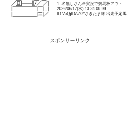
1: 名無しさん＠実況で競馬板アウト
2026/06/17(水) 13:34:09.99
ID:VeQjIDAZ0#さきたま杯 出走予定馬。6
月24日(水)に浦和競馬場で行われる、第
30回さきたま杯(JpnI・3歳上・左1400m)
の出走予...
スポンサーリンク