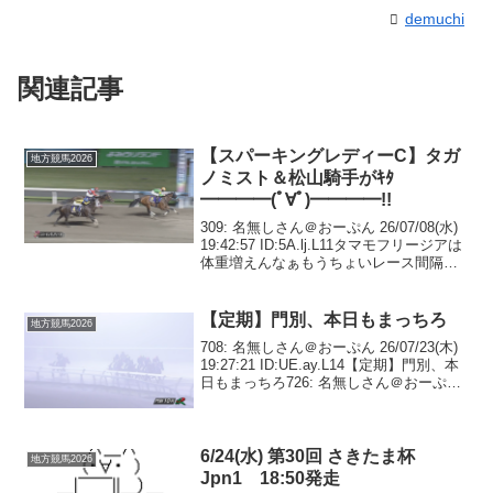
demuchi
関連記事
【スパーキングレディーC】タガ
地方競馬2026
ノミスト＆松山騎手がｷﾀ
━━━━(ﾟ∀ﾟ)━━━━!!
309: 名無しさん＠おーぷん 26/07/08(水)
19:42:57 ID:5A.lj.L11タマモフリージアは
体重増えんなぁもうちょいレース間隔開
けても良さそうな気もするが310: 名無し
さん＠おーぷん 26/07/08(水) 19:...
【定期】門別、本日もまっちろ
地方競馬2026
708: 名無しさん＠おーぷん 26/07/23(木)
19:27:21 ID:UE.ay.L14【定期】門別、本
日もまっちろ726: 名無しさん＠おーぷん
26/07/23(木) 19:58:36 ID:UE.ay.L14王冠
賞のゴッドバ...
6/24(水) 第30回 さきたま杯
地方競馬2026
Jpn1 18:50発走