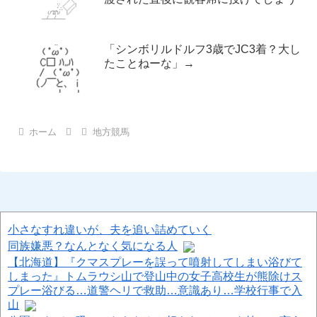
「シンボリルドルフ3歳でJC3着？大し
たことねーな」→
ホーム
地方競馬
小さなすれ違いが、夫を追い詰めていく
同族嫌悪？なんとなく気になる人
【北海道】『クマスプレーを誤って噴射してしまい浴びて
しまった』トムラウシ山で登山中の女子高校生が熊除けス
プレー浴びる…道警ヘリで救助…意識あり…学校行事で入
山