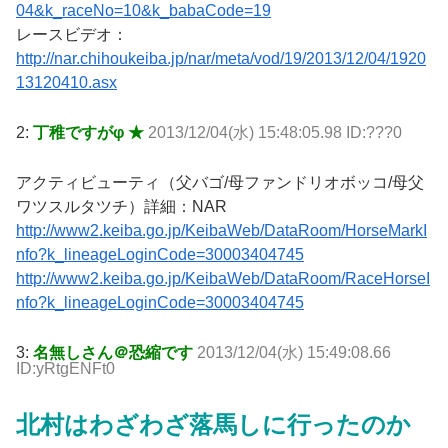
04&k_raceNo=10&k_babaCode=19
レースビデオ：
http://nar.chihoukeiba.jp/nar/meta/vod/19/2013/12/04/1920
13120410.asx
2:
丁稚ですがφ ★
2013/12/04(水) 15:48:05.98 ID:???0
アクティビューティ（父バゴ/母ファンドリオボッコ/母父
ワツスルタツチ）詳細：NAR
http://www2.keiba.go.jp/KeibaWeb/DataRoom/HorseMarkI
nfo?k_lineageLoginCode=30003404745
http://www2.keiba.go.jp/KeibaWeb/DataRoom/RaceHorseI
nfo?k_lineageLoginCode=30003404745
3:
名無しさん＠恐縮です
2013/12/04(水) 15:49:08.66
ID:yRtgENFt0
北村はわざわざ落馬しに行ったのか