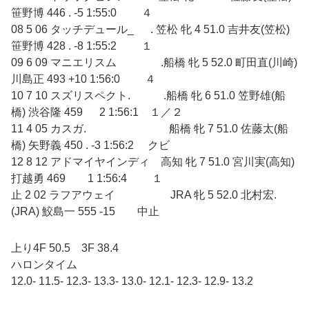
笹野博 446 . -5 1:55:0 ４
08 5 06 タッチデュール_ . 笠松 牝 4 51.0 吉井友(笠松)
笹野博 428 . -8 1:55:2 １
09 6 09 マニエリスム .船橋 牝 5 52.0 町田直(川崎)
川島正 493 +10 1:56:0 ４
10 7 10 スズリスペクト. .船橋 牝 6 51.0 笠野雄(船
橋) 渋谷隆 459 2 1:56:1 １／２
11 4 05 カスガ. 船橋 牝 7 51.0 佐藤太(船
橋) 矢野義 450 . -3 1:56:2 クビ
12 8 12 アドマイヤインディ 高知 牝 7 51.0 宮川実(高知)
打越勇 469 1 1:56:4 １
止 2 02 ラフアウェイ JRA 牝 5 52.0 北村宏.
(JRA) 鮫島一 555 -15 中止
上り4F 50.5 3F 38.4
ハロンタイム
12.0- 11.5- 12.3- 13.3- 13.0- 12.1- 12.3- 12.9- 13.2