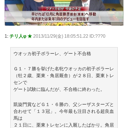
1:
チリ人φ ★
2013/11/29(金) 18:05:51.22 ID:???0
ウオッカ初子ボラーレ、ゲート不合格
Ｇ１・７勝を挙げた名牝ウオッカの初子ボラーレ
（牡２歳、栗東・角居厩舎）が２８日、栗東トレ
センで
ゲート試験に臨んだが、不合格に終わった。
凱旋門賞などＧ１・６勝の、父シーザスターズと
合わせて「１３冠」。今年最も注目される超良血
馬は
２１日に、栗東トレセンに入厩したばかり。角居