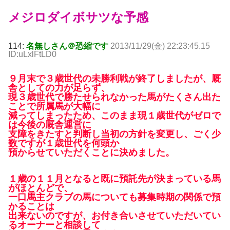
メジロダイボサツな予感
114:
名無しさん＠恐縮です
2013/11/29(金) 22:23:45.15
ID:uLxlFtLD0
９月末で３歳世代の未勝利戦が終了しましたが、厩
舎としての力が足らず、
現３歳世代で勝たせられなかった馬がたくさん出た
ことで所属馬が大幅に
減ってしまったため、このまま現１歳世代がゼロで
は今後の厩舎運営に
支障をきたすと判断し当初の方針を変更し、ごく少
数ですが１歳世代を何頭か
預からせていただくことに決めました。
１歳の１１月となると既に預託先が決まっている馬
がほとんどで、
一口馬主クラブの馬についても募集時期の関係で預
かることは
出来ないのですが、お付き合いさせていただいてい
るオーナーと相談して