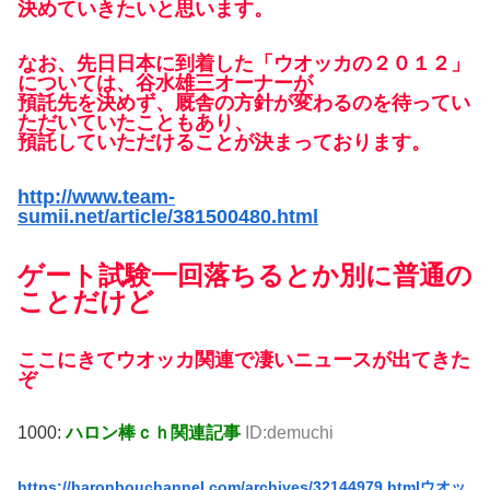
決めていきたいと思います。
なお、先日日本に到着した「ウオッカの２０１２」
については、谷水雄三オーナーが
預託先を決めず、厩舎の方針が変わるのを待ってい
ただいていたこともあり、
預託していただけることが決まっております。
http://www.team-
sumii.net/article/381500480.html
ゲート試験一回落ちるとか別に普通の
ことだけど
ここにきてウオッカ関連で凄いニュースが出てきた
ぞ
1000:
ハロン棒ｃｈ関連記事
ID:demuchi
https://haronbouchannel.com/archives/32144979.html
ウオッ