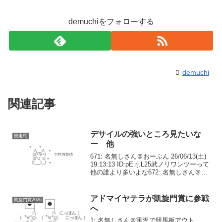
demuchiをフォローする
demuchi
関連記事
デサイルの強いところ見たいな
競走馬
ー 他
671: 名無しさん＠おーぷん 26/06/13(土)
19:13:13 ID:pE.rj.L25武ノリワンツーって
他の誰より多いよな672: 名無しさん＠お
ーぷん 26/06/13(土) 19:19:49
ID:GN.s8.L8>>671...
アドマイヤテラが凱旋門賞に参戦
凱旋門賞2026
へ
1: 名無しさん＠実況で競馬板アウト