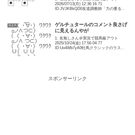
2026/07/13(月) 12:36:16.71
ID:JVJKBkQD0友道調教師「力の要る馬
場は合っている」 メイショウタバルも
出走予定2: 名無しさん＠実況で競馬板ア
ウト 2026/07/13(...
ゲルチュタールのコメント良さげ
競走馬
に見えるんやが
1: 名無しさん＠実況で競馬板アウト
2025/10/24(金) 17:56:04.77
ID:Uo4Wb7yA0牡馬クラシックのラスト
１冠の枠順が確定。一昨年の覇者ドゥレ
ッツァ、昨年２着のヘデントールと同じ
く日本海Ｓを制して臨むゲルチュタ...
スポンサーリンク