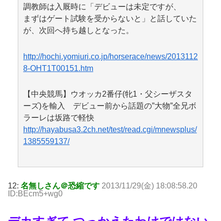
調教師は入厩時に「デビューは未定ですが、
まずはゲート試験を受からないと」と話していた
が、次回へ持ち越しとなった。
http://hochi.yomiuri.co.jp/horserace/news/2013112
8-OHT1T00151.htm
【中央競馬】ウオッカ2番仔(牝1・父シーザスタ
ーズ)を輸入 デビュー前から話題の”大物”全兄ボ
ラーレは坂路で軽快
http://hayabusa3.2ch.net/test/read.cgi/mnewsplus/
1385559137/
12:
名無しさん＠恐縮です
2013/11/29(金) 18:08:58.20
ID:BEcm5+wg0