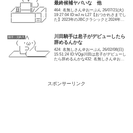
最終候補ヤバいな 他
464: 名無しさん＠おーぷん 26/07/21(火)
19:27:04 ID:wJ.rv.L27【おつかれさまでし
た】2023年のJBCクラシックと2024年の
帝王賞を勝利したキングズソードが引
退。左前浅屈腱炎を再発し、復帰を断念
すること...
川田騎手は息子がデビューしたら
騎手・元騎手
辞めるんかな
424: 名無しさん＠おーぷん 26/02/08(日)
15:51:24 ID:VQgi川田は息子がデビューし
たら辞めるんかな432: 名無しさん＠おー
ぷん 26/02/08(日) 15:52:03 ID:tL0Y川田が
調教師やるイメージ湧...
スポンサーリンク