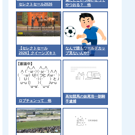
セレクトセール2026
やつおる？ 他
【セレクトセール
なんで誰もワールドカッ
2026】クイーンズキト
プ見ないんや?
ゥンの2026（父エフフ
ォーリア）1億4千万円
で落札 他
高知競馬の妹尾浩一朗騎
ロブチェンって 他
手逮捕