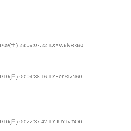
1/09(土) 23:59:07.22 ID:XW8lvRxB0
1/10(日) 00:04:38.16 ID:EonSIvN60
1/10(日) 00:22:37.42 ID:IfUxTvmO0