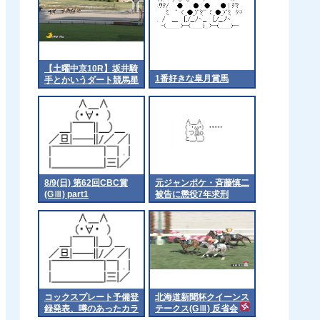
【土曜中京10R】坂井騎
1番好きな皐月賞馬
手とかいうダート競馬星
人
8/9(日) 第62回CBC賞
元ジャンポケ・斉藤慎二
(GⅢ) part1
被告に懲役7年求刑
コックスプレート予備登
北海道新聞杯クイーンス
録発表、噂のあったカラ
テークス(GⅢ) 反省会