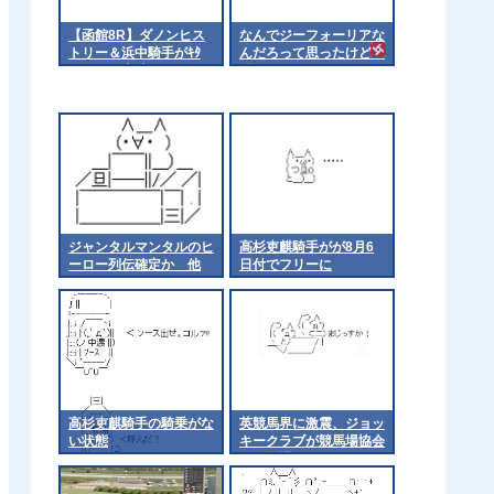
【函館8R】ダノンヒス
なんでジーフォーリアな
トリー＆浜中騎手がｷﾀ
んだろって思ったけど
━━━━(ﾟ∀ﾟ)━━━━!!
他
ジャンタルマンタルのヒ
高杉吏麒騎手がが8月6
ーロー列伝確定か 他
日付でフリーに
高杉吏麒騎手の騎乗がな
英競馬界に激震、ジョッ
い状態
キークラブが競馬場協会
から脱退