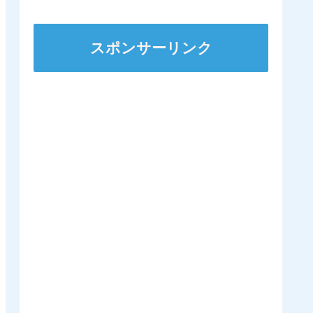
ンダガンは登録無しで再
来日の可能性高まる
スポンサーリンク