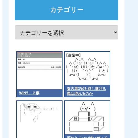
カテゴリー
春古馬3冠を成し遂げる
WIN5 ２票
馬は現れるのか
菊だとこいつ怖いぜって