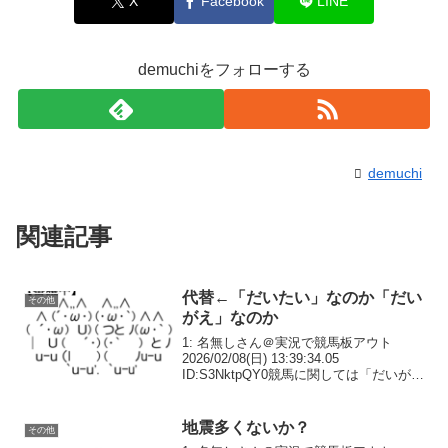
X
Facebook
LINE
demuchiをフォローする
demuchi
関連記事
代替←「だいたい」なのか「だい
その他
がえ」なのか
1: 名無しさん＠実況で競馬板アウト
2026/02/08(日) 13:39:34.05
ID:S3NktpQY0競馬に関しては「だいが
え」って言ってなかった？2: 名無しさん
＠実況で競馬板アウト 2026/02/08(日)
13:40:3...
地震多くないか？
その他