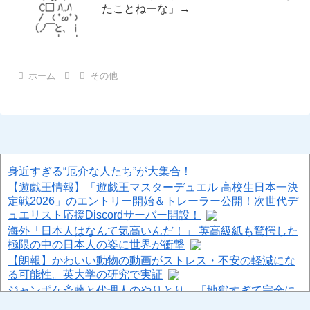
たことねーな」→
ホーム
その他
身近すぎる“厄介な人たち”が大集合！
【遊戯王情報】「遊戯王マスターデュエル 高校生日本一決
定戦2026」のエントリー開始＆トレーラー公開！次世代デ
ュエリスト応援Discordサーバー開設！
海外「日本人はなんて気高いんだ！」 英高級紙も驚愕した
極限の中の日本人の姿に世界が衝撃
【朗報】かわいい動物の動画がストレス・不安の軽減にな
る可能性。英大学の研究で実証
ジャンポケ斎藤と代理人のやりとり、「地獄すぎて完全に
コントになってる……」と衝撃を受ける人が続出中