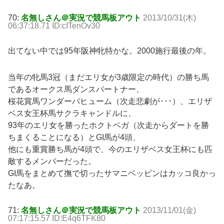
70:
名無しさん＠実況で競馬板アウト
2013/10/31(木)
06:37:18.71 ID:cITenOv30
出てない中では95年阪神牝特かな。2000施行最後の年。
当年の牝馬3冠（まだエリ女が3歳限定の時代）の勝ち馬
であるオークス馬ダンスパートナー、
桜花賞馬ワンダーパヒューム（次走悲劇が･･･）、エリザ
ベス女王杯馬サクラキャンドルに、
93年のエリ女を勝ったホクトベガ（次走からダートを勝
ちまくることになる）とGI馬が4頭、
他にも重賞勝ち馬が4頭で、今のエリザベス女王杯にも匹
敵するメンバーだった。
GI馬をまとめて撫で切ったサマニベッピンはカッコ良かっ
たなあ。
71:
名無しさん＠実況で競馬板アウト
2013/11/01(金)
07:17:15.57 ID:E4q6TFK80