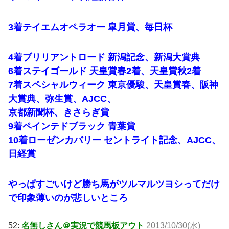
3着テイエムオペラオー 皐月賞、毎日杯
4着ブリリアントロード 新潟記念、新潟大賞典
6着ステイゴールド 天皇賞春2着、天皇賞秋2着
7着スペシャルウィーク 東京優駿、天皇賞春、阪神
大賞典、弥生賞、AJCC、
京都新聞杯、きさらぎ賞
9着ペインテドブラック 青葉賞
10着ローゼンカバリー セントライト記念、AJCC、
日経賞
やっぱすごいけど勝ち馬がツルマルツヨシってだけ
で印象薄いのが悲しいところ
52:
名無しさん＠実況で競馬板アウト
2013/10/30(水)