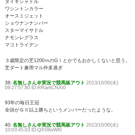
タイキシャトル
ワシントンカラー
オースミジェット
ショウナンナンバー
スターマイサドル
ナモンレグラス
マコトライデン
３歳限定の芝1200ｍのGⅠとかでもおかしくないと思う。
芝ダート兼用マル外多過ぎ
38:
名無しさん＠実況で競馬板アウト
2013/10/30(水)
09:27:57.80 ID:RRamCNXi0
93年の毎日王冠
全頭がＧⅡ以上勝ちというメンバーだったような。
40:
名無しさん＠実況で競馬板アウト
2013/10/30(水)
10:03:45.03 ID:QX59ixWl0