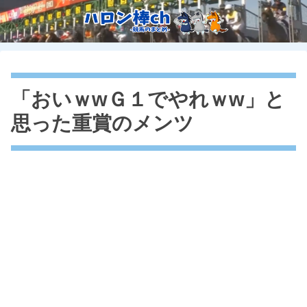
「おいｗwＧ１でやれｗw」と
思った重賞のメンツ