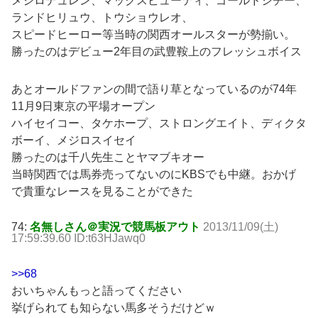
メジロデュレン、マックスビューティ、ゴールドシチー、
ランドヒリュウ、トウショウレオ、
スピードヒーロー等当時の関西オールスターが勢揃い。
勝ったのはデビュー2年目の武豊鞍上のフレッシュボイス
あとオールドファンの間で語り草となっているのが74年
11月9日東京の平場オープン
ハイセイコー、タケホープ、ストロングエイト、ディクタ
ボーイ、メジロスイセイ
勝ったのは千八先生ことヤマブキオー
当時関西では馬券売ってないのにKBSでも中継。おかげ
で貴重なレースを見ることができた
74:
名無しさん＠実況で競馬板アウト
2013/11/09(土)
17:59:39.60 ID:t63HJawq0
>>68
おいちゃんもっと語ってください
挙げられても知らない馬多そうだけどｗ