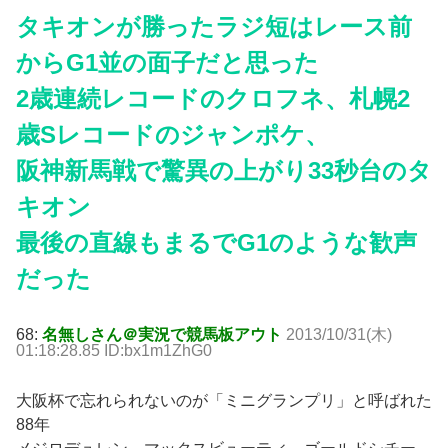
タキオンが勝ったラジ短はレース前
からG1並の面子だと思った
2歳連続レコードのクロフネ、札幌2
歳Sレコードのジャンポケ、
阪神新馬戦で驚異の上がり33秒台のタ
キオン
最後の直線もまるでG1のような歓声
だった
68:
名無しさん＠実況で競馬板アウト
2013/10/31(木)
01:18:28.85 ID:bx1m1ZhG0
大阪杯で忘れられないのが「ミニグランプリ」と呼ばれた
88年