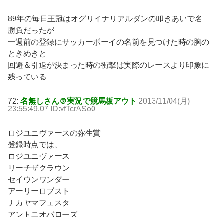
89年の毎日王冠はオグリイナリアルダンの叩きあいで名
勝負だったが
一週前の登録にサッカーボーイの名前を見つけた時の胸の
ときめきと
回避＆引退が決まった時の衝撃は実際のレースより印象に
残っている
72:
名無しさん＠実況で競馬板アウト
2013/11/04(月)
23:55:49.07 ID:vfTcrASo0
ロジユニヴァースの弥生賞
登録時点では、
ロジユニヴァース
リーチザクラウン
セイウンワンダー
アーリーロブスト
ナカヤマフェスタ
アントニオバローズ