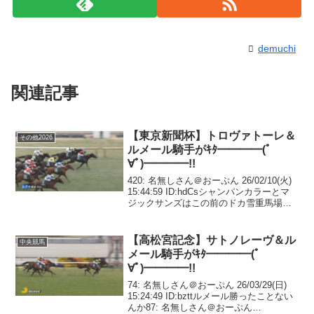
demuchi
関連記事
【東京新聞杯】トロヴァトーレ＆
その他2026
ルメール騎手がｷﾀ━━━━(ﾟ
∀ﾟ)━━━━!!
420: 名無しさん＠おーぷん 26/02/10(火)
15:44:59 ID:hdCsシャンパンカラーとマ
ジックサンズはこの前のドカ雪重馬場の
方が走れた気がする425: 名無しさん＠お
ーぷん 26/02/10(火) 15:45:53 ID...
【高松宮記念】サトノレーヴ＆ル
中央競馬
メール騎手がｷﾀ━━━━(ﾟ
∀ﾟ)━━━━!!
74: 名無しさん＠おーぷん 26/03/29(日)
15:24:49 ID:bzttルメール勝ったことない
んか87: 名無しさん＠おーぷん