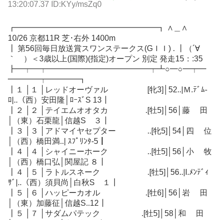
13:20:07.37 ID:KYy/msZq0
┏━━━━━━━━━━━━━━━━━━┓ ∧＿∧
10/26 京都11R 芝･右外 1400m
┃ 第56回毎日放送賞スワンステークス(GＩＩ) . ┃（´∀
｀ ）＜3歳以上(国際)(指定)オープン 別定 発走15：:35
┣━┯━┯━━━━━━━━━━━━━┯┻○━○━┯━
━━━━┯━━━━┓
┃１ │１ │レッドオーヴァル [牝3]│52..|Ｍ.ﾃﾞﾑ-
ﾛ|..（西）安田隆│ﾛｰｽﾞS 13┃
┃２ │２ │テイエムオオタカ .[牡5]│56│藤 田
│（東）石栗龍│信越S ３┃
┃３ │３ │アドマイヤセプター ..[牝5]│54│四 位
│（西）橋田満..| ｽﾌﾟﾘﾝﾀ-5┃
┃４ │４ │シャイニーホーク ..[牡5]│56│小 牧
│（西）橋口弘│関屋記 ８┃
┃４ │５ │ラトルスネーク .[牡5]│56..|I.ﾒﾝﾃﾞｨ
ｻﾞ|..（西）須貝尚│白秋S １┃
┃５ │６ │ハッピーカオル .[牡6]│56│岩 田
│（東）加藤征│信越S..12┃
┃５ │７ │サダムパテック .[牡5]│58│和 田