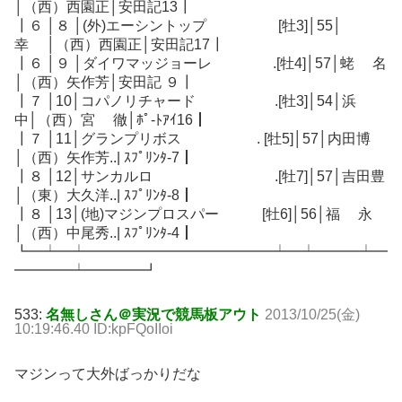
│（西）西園正│安田記13┃
┃６ │８ │(外)エーシントップ [牡3]│55│
幸 │（西）西園正│安田記17┃
┃６ │９ │ダイワマッジョーレ .[牡4]│57│蛯 名
│（西）矢作芳│安田記 ９┃
┃７ │10│コパノリチャード .[牡3]│54│浜
中│（西）宮 徹│ﾎﾟ-ﾄｱｲ16┃
┃７ │11│グランプリボス . [牡5]│57│内田博
│（西）矢作芳..| ｽﾌﾟﾘﾝﾀ-7┃
┃８ │12│サンカルロ .[牡7]│57│吉田豊
│（東）大久洋..| ｽﾌﾟﾘﾝﾀ-8┃
┃８ │13│(地)マジンプロスパー [牡6]│56│福 永
│（西）中尾秀..| ｽﾌﾟﾘﾝﾀ-4┃
┗━┷━┷━━━━━━━━━━━━━┷━┷━━━┷━
━━━━┷━━━━┛
533:
名無しさん＠実況で競馬板アウト
2013/10/25(金)
10:19:46.40 ID:kpFQoIIoi
マジンって大外ばっかりだな