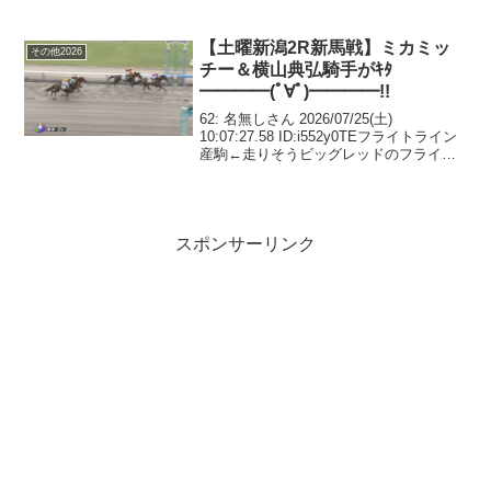
26/03/29(日) 15:26:31 ID:ZlMdがんばれ！
90: 名無しさん＠おーぷん 2...
【土曜新潟2R新馬戦】ミカミッ
その他2026
チー＆横山典弘騎手がｷﾀ
━━━━(ﾟ∀ﾟ)━━━━!!
62: 名無しさん 2026/07/25(土)
10:07:27.58 ID:i552y0TEフライトライン
産駒←走りそうビッグレッドのフライト
ライン産駒←走らなそう何故なのか68: 名
無しさん 2026/07/25(土) 10:17:45...
スポンサーリンク