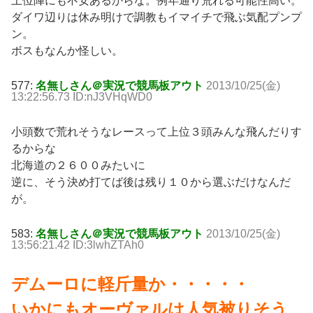
上位陣にも不安あるからな。例年通り荒れる可能性高い。
ダイワ辺りは休み明けで調教もイマイチで飛ぶ気配プンプ
ン。
ボスもなんか怪しい。
577:
名無しさん＠実況で競馬板アウト
2013/10/25(金)
13:22:56.73 ID:nJ3VHqWD0
小頭数で荒れそうなレースって上位３頭みんな飛んだりす
るからな
北海道の２６００みたいに
逆に、そう決め打てば後は残り１０から選ぶだけなんだ
が。
583:
名無しさん＠実況で競馬板アウト
2013/10/25(金)
13:56:21.42 ID:3lwhZTAh0
デムーロに軽斤量か・・・・・
いかにもオーヴァルは人気被りそう