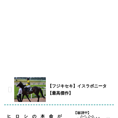
【フジキセキ】イスラボニータ
【最高傑作】
ヒ ロ シ の 本 命 が