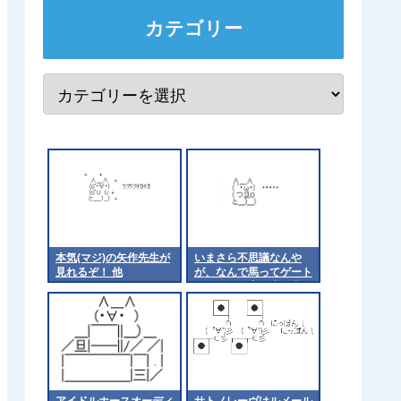
カテゴリー
本気(マジ)の矢作先生が
いまさら不思議なんや
見れるぞ！ 他
が、なんで馬ってゲート
が開くと一斉に走り出す
の？
アイドルホースオーディ
サトノレーヴはルメール