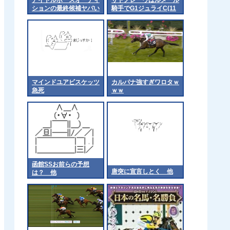
ションの最終候補ヤバい
騎手でG1ジュライC(11
な 他
日)へ
マインドユアビスケッツ
カルパナ強すぎワロタｗ
急死
ｗｗ
函館SSお前らの予想
唐突に宣言しとく 他
は？ 他