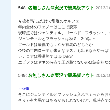
548:
名無しさん＠実況で競馬板アウト
2013/1
今後有馬1走だけで引退のオルフェ
年内全休のフェノーはここで脱落
現時点ではジェンティル、ゴールド、フラッシュ、
ジェンティルとフラッシュは秋ＧＩ2つ以上
ゴールドは最低でもＪＣか有馬のどちらか
今後の年内ローテが未定なキズナも出るならやっぱ
カナロアは香港勝てばほぼ確定
エピファはヤネの時点で王道勝てないのは決定的な
549:
名無しさん＠実況で競馬板アウト
2013/1
>>548
そこにジェンティルとフラッシュ入れちゃったらお
そりゃ有力馬ではあるかもしれないけど、現時点で