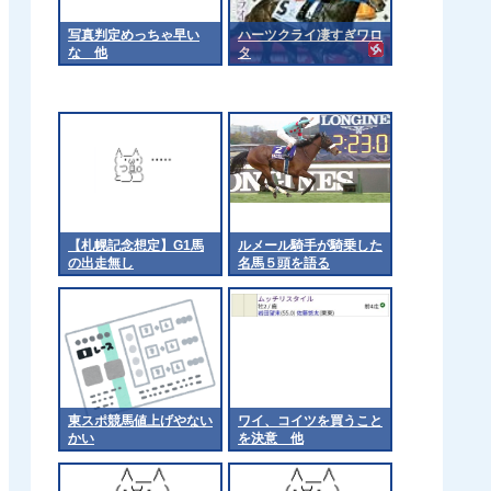
写真判定めっちゃ早い
ハーツクライ凄すぎワロ
な 他
タ
【札幌記念想定】G1馬
ルメール騎手が騎乗した
の出走無し
名馬５頭を語る
東スポ競馬値上げやない
ワイ、コイツを買うこと
かい
を決意 他