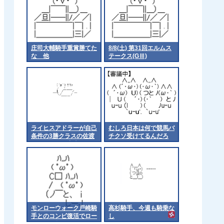
庄司大輔騎手重賞勝てた
8/8(土) 第31回エルムス
な 他
テークス(GⅢ)
ライヒスアドラーが自己
むしろ日本は何で競馬バ
条件の3勝クラスの佐渡
チクソ受けてるんだろ
ステークスに出走
モンローウォーク戸崎騎
高杉騎手、今週も騎乗な
手とのコンビ復活でロー
し