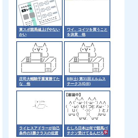
東スポ競馬値上げやない
ワイ、コイツを買うこと
かい
を決意 他
庄司大輔騎手重賞勝てた
8/8(土) 第31回エルムス
な 他
テークス(GⅢ)
ライヒスアドラーが自己
むしろ日本は何で競馬バ
条件の3勝クラスの佐渡
チクソ受けてるんだろ