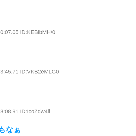
10:07.05 ID:KEBlbMH/0
43:45.71 ID:VKB2eMLG0
8:08.91 ID:IcoZdw4ii
もなぁ