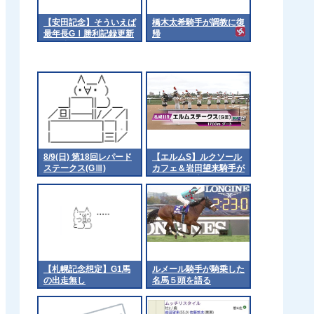
【安田記念】そういえば
橋木太希騎手が調教に復
最年長GⅠ勝利記録更新
帰
か 他
8/9(日) 第18回レパード
【エルムS】ルクソール
ステークス(GⅢ)
カフェ＆岩田望来騎手が
ｷﾀ━━━━(ﾟ
∀ﾟ)━━━━!!
【札幌記念想定】G1馬
ルメール騎手が騎乗した
の出走無し
名馬５頭を語る