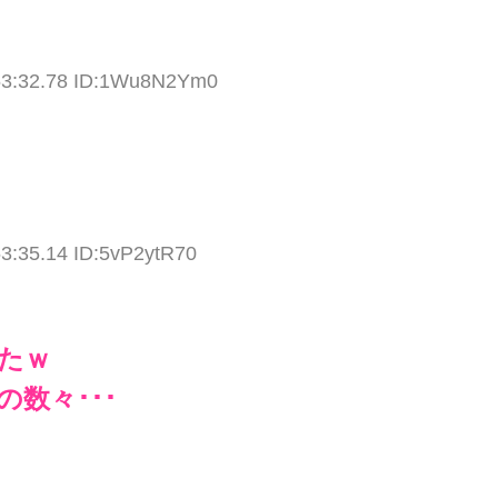
53:32.78 ID:1Wu8N2Ym0
53:35.14 ID:5vP2ytR70
たｗ
の数々･･･