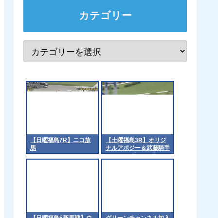
カテゴリー
【日曜福島7R】ニコ放
【土曜福島3R】オリジ
馬
ナルアポジー＆武藤騎手
がｷﾀ━━☆ﾟ･*:｡.:(ﾟ
∀ﾟ)ﾟ･*:..:☆━━━!!
【日曜福島5新馬戦】ウ
グリーンチャンネル加入