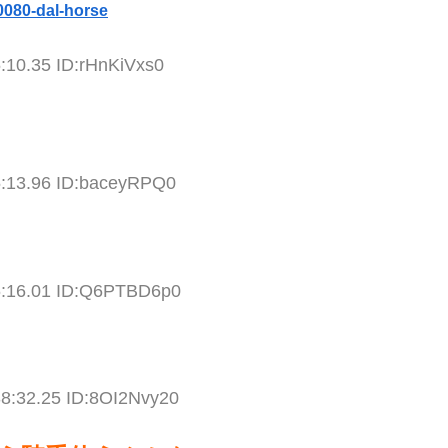
0080-dal-horse
:10.35 ID:rHnKiVxs0
5:13.96 ID:baceyRPQ0
6:16.01 ID:Q6PTBD6p0
38:32.25 ID:8OI2Nvy20