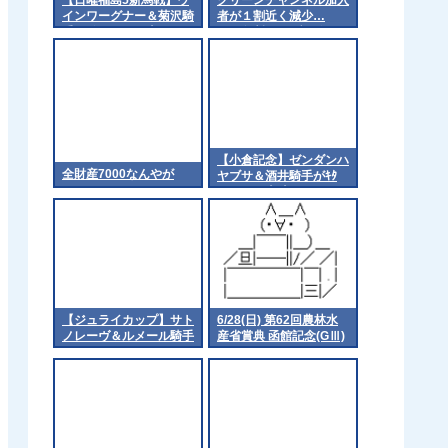
インワーグナー＆菊沢騎
者が１割近く減少…
手がｷﾀ━━━━(ﾟ
JRA無料ライブ配信開
∀ﾟ)━━━━!!
始から２カ月で３・３万
減
【小倉記念】ゼンダンハ
全財産7000なんやが
ヤブサ＆酒井騎手がｷﾀ
━━━━(ﾟ∀ﾟ)━━━━!!
【ジュライカップ】サト
6/28(日) 第62回農林水
ノレーヴ＆ルメール騎手
産省賞典 函館記念(GⅢ)
part1