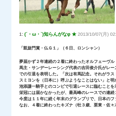
1:
(´・ω・`)知らんがなφ ★
2013/10/07(月) 02
「凱旋門賞・仏Ｇ１」（６日、ロンシャン）
夢届かず２年連続の２着に終わったオルフェーヴル
馬主・サンデーレーシング代表の吉田俊介氏がレー
での引退を表明した。「次は有馬記念。それがラス
スミヨンを（日本に）呼ぶようなことはない」と明
池添謙一騎手とのコンビで引退レースに臨むことを
栄冠には届かなかったが、最高峰のレースでの連続
今度は１１年に続く年末のグランプリで、日本のフ
なお、４着に終わったキズナ（牡３歳、栗東・佐々