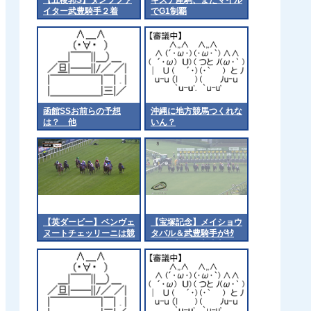
イター武豊騎手２着
でG1制覇
函館SSお前らの予想
沖縄に地方競馬つくれな
は？ 他
いん？
【英ダービー】ベンヴェ
【宝塚記念】メイショウ
ヌートチェッリーニは競
タバル＆武豊騎手がｷﾀ
争除外扱いに
━━☆ﾟ･*:｡.:(ﾟ∀ﾟ)ﾟ･
*:..:☆━━━!!