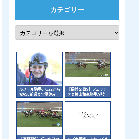
カテゴリー
ルメール騎手、6/22から
【函館２歳S】フェリチ
WASJ前週まで夏休み
タ＆横山和生騎手がｷﾀ
━━━━(ﾟ∀ﾟ)━━━━!!
【五稜郭S】ダンツファ
キズナ産駒、またマイル