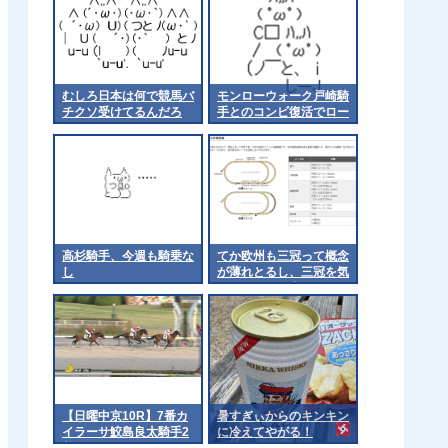
むしろ日本は何で競馬バ
モンローウォーク戸崎騎
チクソ受けてるんだろ
手とのコンビ復活でロー
ズSへ 他
高杉騎手、今週も騎乗な
てか欧州も三冠って概念
し
が薄れとるし、三冠を気
にするのは日本くらいに
なるんやろか 他
【日曜中京10R】7番カ
暑すぎぃからのキンキン
イラーサ鮫島良太騎手2
に冷えてやがる！