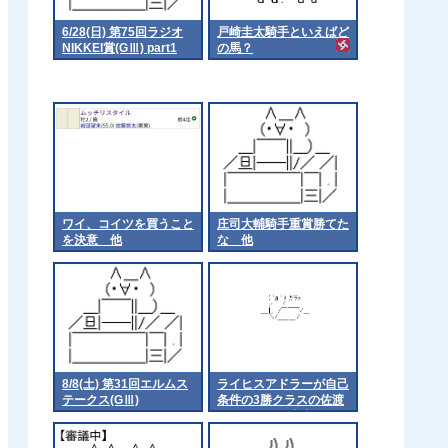
6/28(日) 第75回ラジオ
戸崎圭太騎手といえばど
NIKKEI賞(GⅢ) part1
の馬？
ワイ、コイツを買うこと
庄司大輔騎手重賞勝てた
を決意 他
な 他
8/8(土) 第31回エルムス
ライヒスアドラーが自己
テークス(GⅢ)
条件の3勝クラスの佐渡
ステークスに出走