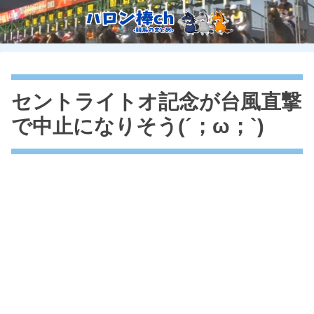
セントライトオ記念が台風直撃
で中止になりそう(´；ω；`)