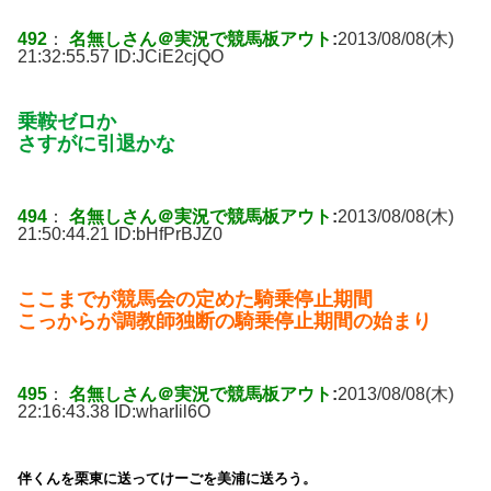
492
：
名無しさん＠実況で競馬板アウト
:
2013/08/08(木)
21:32:55.57 ID:
JCiE2cjQO
乗鞍ゼロか
さすがに引退かな
494
：
名無しさん＠実況で競馬板アウト
:
2013/08/08(木)
21:50:44.21 ID:
bHfPrBJZ0
ここまでが競馬会の定めた騎乗停止期間
こっからが調教師独断の騎乗停止期間の始まり
495
：
名無しさん＠実況で競馬板アウト
:
2013/08/08(木)
22:16:43.38 ID:
wharIil6O
伴くんを栗東に送ってけーごを美浦に送ろう。