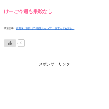
けーご今週も乗鞍なし
関連記事：
高田潤「原田はﾌﾟﾛ意識のないｸｽﾞ、何言っても無駄」
0
スポンサーリンク