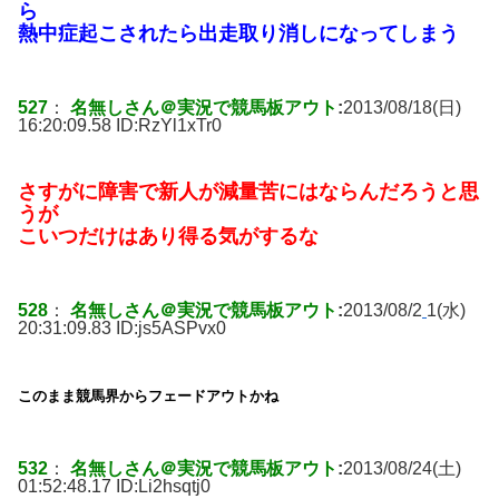
ら
熱中症起こされたら出走取り消しになってしまう
527
：
名無しさん＠実況で競馬板アウト
:
2013/08/18(日)
16:20:09.58 ID:
RzYl1xTr0
さすがに障害で新人が減量苦にはならんだろうと思
うが
こいつだけはあり得る気がするな
528
：
名無しさん＠実況で競馬板アウト
:
2013/08/2
1(水)
20:31:09.83 ID:
js5ASPvx0
このまま競馬界からフェードアウトかね
532
：
名無しさん＠実況で競馬板アウト
:
2013/08/24(土)
01:52:48.17 ID:
Li2hsqtj0