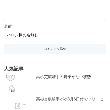
名前
人気記事
高杉吏麒騎手の騎乗がない状態
高杉吏麒騎手がが8月6日付でフリーに