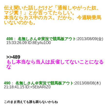
伝え聞いた話しだけど「通報しやがった奴、
マジ糞！」とか言ってたらしい。
本当ならカス中のカス。だから、今週騎乗馬
いないのかも。
498
：
名無しさん＠実況で競馬板アウト
:
2013/08/09(金)
15:33:26.09 ID:
8Ey/iu1O0
>>489
もし本当なら当人は反省してないことになる
な
490
：
名無しさん＠実況で競馬板アウト
:
2013/08/08(木)
21:18:41.15 ID:
+5EbARiZ0
このまま消えても誰も困らないからね