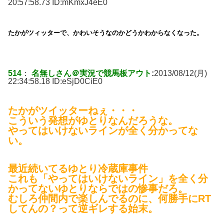
20:57:58.73 ID:
mKmxJ4eE0
たかがツィッターで、かわいそうなのかどうかわからなくなった。
514
：
名無しさん＠実況で競馬板アウト
:
2013/08/12(月)
22:34:58.18 ID:
eSjD0CiE0
たかがツイッターねぇ・・・
こういう発想がゆとりなんだろうな。
やってはいけないラインが全く分かってな
い。
最近続いてるゆとり冷蔵庫事件
これも「やってはいけないライン」を全く分
かってないゆとりならではの惨事だろ。
むしろ仲間内で楽しんでるのに、何勝手にRT
してんの？って逆ギレする始末。