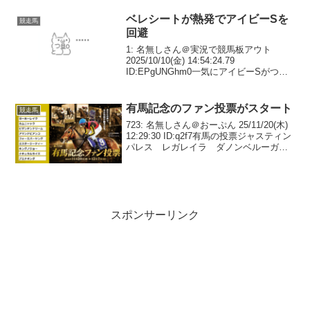
表 石坂調教師「残念ですが仕方ないで
す」7: 名無しさん＠実況で競馬...
ベレシートが熱発でアイビーSを
競走馬
回避
1: 名無しさん＠実況で競馬板アウト
2025/10/10(金) 14:54:24.79
ID:EPgUNGhm0一気にアイビーSがつま
らなくなって草クロノジェネシス初子ベ
レシート、発熱のため予定していたアイ
ビーSは回避 #ベレシート— n...
有馬記念のファン投票がスタート
競走馬
723: 名無しさん＠おーぷん 25/11/20(木)
12:29:30 ID:q2f7有馬の投票ジャスティン
パレス レガレイラ ダノンベルーガク
ロワデュノール タスティエーラまで決
めた後なに入れようかな724: 名無しさん
＠おーぷん 25...
スポンサーリンク