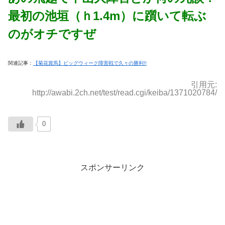
最初の池垣（ｈ1.4m）に躓いて転ぶ
のがオチですぜ
関連記事：
【菊花賞馬】ビッグウィーク障害戦で久々の勝利!!
引用元:
http://awabi.2ch.net/test/read.cgi/keiba/1371020784/
0
スポンサーリンク