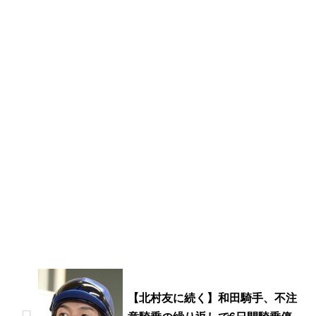
【北村友に続く】和田騎手、不注