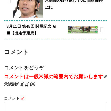
意騎乗の繰り返しで6日間騎乗停
止に
8月11日 第48回 関屋記念 Ｇ
Ⅲ【出走予定馬】
コメント
コメントをどうぞ
コメントは一般常識の範囲内でお願いします
※
承認制ﾀﾞﾖ(ﾟДﾟ)※
コメント
※