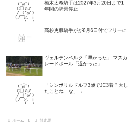
橋木太希騎手は2027年3月20日まで1
年間の騎乗停止
高杉吏麒騎手がが8月6日付でフリーに
ヴェルテンベルク「早かった」 マスカ
レードボール「遅かった」
「シンボリルドルフ3歳でJC3着？大し
たことねーな」→
ホーム
競走馬