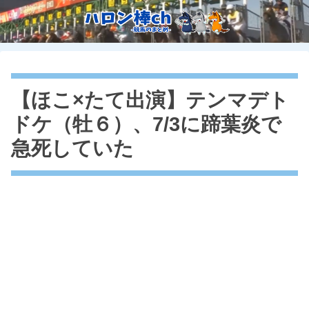
【ほこ×たて出演】テンマデト
ドケ（牡６）、7/3に蹄葉炎で
急死していた