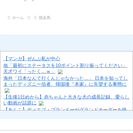
ホーム
競走馬
【マンガ】ぜんぶ私が中心
烙「最初にステータスを10ポイント割り振ってください」
天才ワイ「ったく…ｗ」
海外「日本なんて行くんじゃなかった…」 日本を知ってし
まったディズニー信者、帰国後『本家』に失望する事態に
【生後1日めから】赤ちゃんと大きな犬の成長記録、愛らし
い動画が話題に
【あんこ】ディエゴ・ブランドーがグランドオーダーを終
わらせるようです【FGO二部】 第165話 あれ？ あれあれあ
れあれあれあれあれあれあれあれあれあれあれあれあれあ
れあれあれ？？？