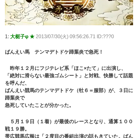
1:
大梃子φ ★
2013/07/30(火) 09:56:26.71 ID:???0
ばんえい馬 テンマデトドケ蹄葉炎で急死！
昨年１２月にフジテレビ系「ほこ×たて」に出演し、
「絶対に滑らない最強ゴムシート」と対戦、快勝して話題
を呼んだ、
ばんえい競馬のテンマデトドケ（牡６＝服部）が、３日に
蹄葉炎で
急死していたことが分かった。
５月１９日（１着）が最後のレースとなり、通算１００
戦１９勝。
帯広競馬広報は「２度目の番組出演の話もきていた。ばん