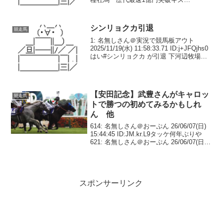
ナ 8月10日ジャスタウェ
イ 8月12日サンデーサイレンス 8
月13日スワーヴリチャー...
シンリョクカ引退
競走馬
1: 名無しさん＠実況で競馬板アウト
2025/11/19(水) 11:58:33.71 ID:j+JFQjhs0
はい#シンリョクカ が引退 下河辺牧場で
繁殖入りへ 竹内調教師「ここまで長く
頑張ってくれました」— 東スポ競馬
(@tospo...
【安田記念】武豊さんがキャロッ
競走馬
トで勝つの初めてみるかもしれ
ん 他
614: 名無しさん＠おーぷん 26/06/07(日)
15:44:45 ID:JM.kr.L9タッケ何年ぶりや
621: 名無しさん＠おーぷん 26/06/07(日)
15:44:59 ID:Dr.aa.L19>>614多分ウオッカ
以来や6...
スポンサーリンク