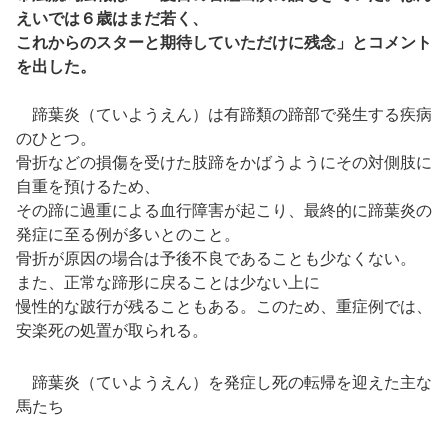
えいでは６歳はまだ若く、
これからのスターと期待していただけに残念」とコメント
を出した。
蹄葉炎（ていようえん）は有蹄類の蹄部で発生する疾病
のひとつ。
骨折などの損傷を受けた肢蹄をかばうようにその対側肢に
自重を預けるため、
その蹄に過重による血行障害が起こり、最終的に蹄葉炎の
発症に至る例が多いとのこと。
骨折が原因の場合は予後不良であることも少なくない。
また、正常な蹄形に戻ることは少ない上に
慢性的な跛行が残ることもある。このため、重症例では、
安楽死の処置が取られる。
蹄葉炎（ていようえん）を発症し死の転帰を迎えた主な
馬たち