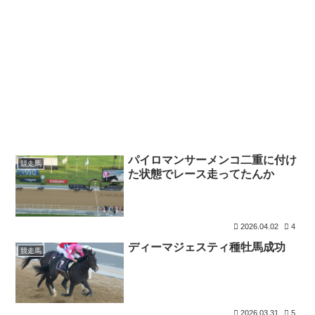
パイロマンサーメンコ二重に付け
競走馬
た状態でレース走ってたんか
2026.04.02
4
ディーマジェスティ種牡馬成功
競走馬
2026.03.31
5