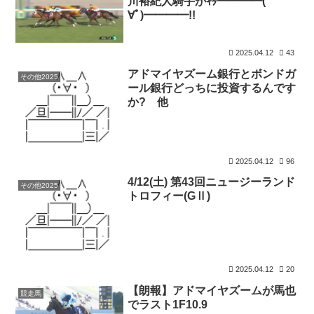
川裕紀人騎手がｷﾀ━━━━(ﾟ
∀ﾟ)━━━━!!
2025.04.12
43
アドマイヤズーム銀行とボンドガ
その他2025
ール銀行どっちに投資するんです
か? 他
2025.04.12
96
4/12(土) 第43回ニュージーランド
その他2025
トロフィー(GⅡ)
2025.04.12
20
【朗報】アドマイヤズームが馬也
競走馬
でラスト1F10.9