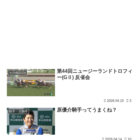
第44回ニュージーランドトロフィ
その他2026
ー(GⅡ) 反省会
2026.04.15
3
原優介騎手ってうまくね？
騎手・元騎手
2026.04.14
10