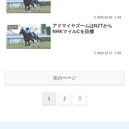
2025.03.20
44
アドマイヤズームはNZTから
競走馬
NHKマイルCを目標
2024.12.17
69
次のページ
次
1
2
へ