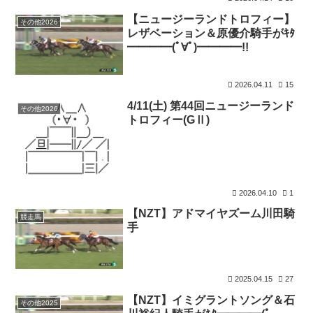
【ニュージーランドトロフィー】
その他2026
レザベーション＆原優介騎手がｷﾀ
━━━━(ﾟ∀ﾟ)━━━━!!
2026.04.11
15
4/11(土) 第44回ニュージーランド
その他2026
トロフィー(GⅡ)
2026.04.10
1
【NZT】アドマイヤズーム川田騎
競走馬
手
2025.04.15
27
【NZT】イミグラントソング＆石
その他2025