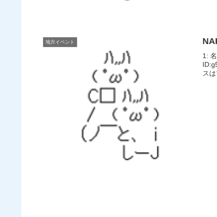
N
地方イベント
1: 
ID
スは