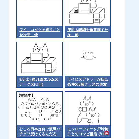
ワイ、コイツを買うこと
庄司大輔騎手重賞勝てた
を決意 他
な 他
8/8(土) 第31回エルムス
ライヒスアドラーが自己
テークス(GⅢ)
条件の3勝クラスの佐渡
ステークスに出走
むしろ日本は何で競馬バ
モンローウォーク戸崎騎
チクソ受けてるんだろ
手とのコンビ復活でロー