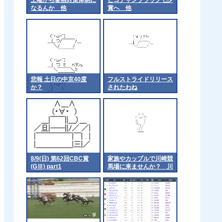
なるんか 他
賞へ 他
悲報 土日の中京40度
フルストライドリリース
か？
されたわね
8/9(日) 第62回CBC賞
家族やカップルで川崎競
(GⅢ) part1
馬場に来ませんか？ 川
崎競馬が魅力をアピール