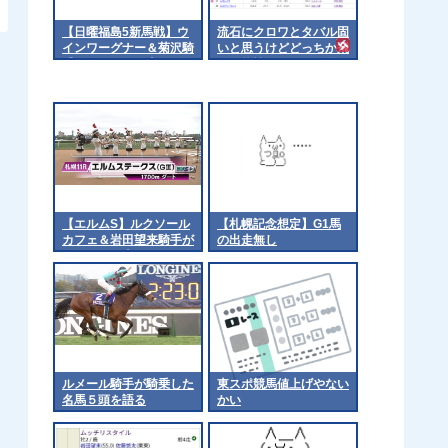
【日曜福島5新馬戦】ウ
流石にクロワとタバル固
インワーグナー＆菊沢騎
いと思うけどどっちか飛
手がｷﾀ━━━━(ﾟ
ぶ可能性ってあると思う
∀ﾟ)━━━━!!
か？ 他
【エルムS】ルクソール
【札幌記念想定】G1馬
カフェ＆岩田望来騎手が
の出走無し
ｷﾀ━━━━(ﾟ
∀ﾟ)━━━━!!
ルメール騎手が騎乗した
東スポ競馬値上げやない
名馬５頭を語る
かい