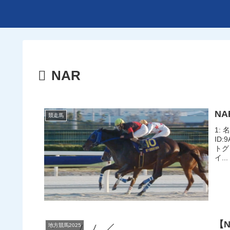
NAR
N
競走馬
1: 
ID
トグ
イ...
【
地方競馬2025