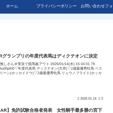
ホーム
プライバシーポリシー
お問い合わせフォ
ARグランプリの年度代表馬はディクテオンに決定
名無しさん＠実況で競馬板アウト 2026/01/14(水) 15:34:01.79
:9Au00pKi0▽年度代表馬 ディクテオン(大井)▽2歳最優秀牡馬 ベス
リーン(ホッカイドウ)▽2歳最優秀牝馬 リュウノフライト(ホッカ
2026.01.14
3
NAR】免許試験合格者発表 女性騎手最多勝の宮下