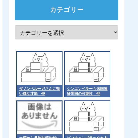
カテゴリー
ダノンベルーガさんに類
シンエンペラーも米国遠
い稀な才能 他
征帯同の可能性 他
土曜から暑熱対策体制に
ピコチャンブラック七夕