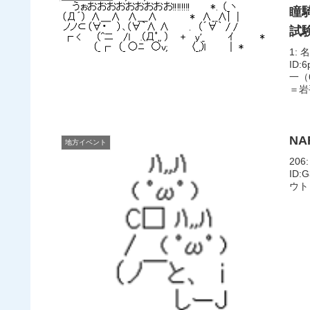
瞳
試
1: 
ID
一（
＝岩手
N
地方イベント
206
ID
ウト 2