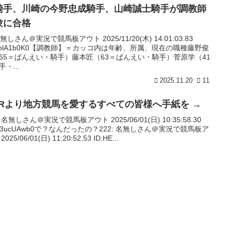
騎手、川崎の今野忠成騎手、山崎誠士騎手が調教師
験に合格
名無しさん＠実況で競馬板アウト 2025/11/20(木) 14:01:03.83
:6plA1b0K0【調教師】＝カッコ内は年齢、所属、現在の職種藤野俊
65＝ばんえい・騎手）藤本匠（63＝ばんえい・騎手）菅原学（41
・...
2025.11.20
11
ARより地方競馬を愛するすべての皆様へ手紙を →
: 名無しさん＠実況で競馬板アウト 2025/06/01(日) 10:35:58.30
:G3ucUAwb0で？なんだったの？222: 名無しさん＠実況で競馬板ア
025/06/01(日) 11:20:52.53 ID:HE...