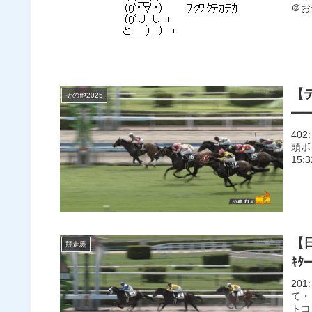
＠おー
【
その他2025
━━
402
頭ボ
15:
【
競走馬
ｷﾀ
201
て・・
トコ