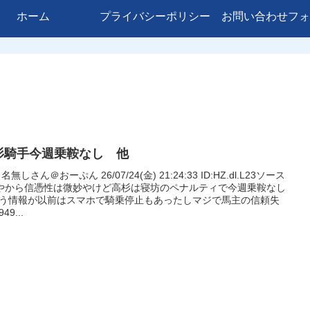
ホーム
プライバシーポリシー
お問い合わせフォ
杉騎手今週乗鞍なし 他
: 名無しさん＠おーぷん 26/07/24(金) 21:24:33 ID:HZ.dl.L23ソース
やから信憑性は微妙やけど高杉は寝坊のペナルティで今週乗鞍なし
う情報が以前はスマホで騎乗停止もあったしマジで馬主の信頼失
49...