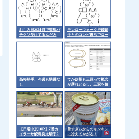
むしろ日本は何で競馬バ
モンローウォーク戸崎騎
チクソ受けてるんだろ
手とのコンビ復活でロー
ズSへ 他
高杉騎手、今週も騎乗な
てか欧州も三冠って概念
し
が薄れとるし、三冠を気
にするのは日本くらいに
なるんやろか 他
【日曜中京10R】7番カ
暑すぎぃからのキンキン
イラーサ鮫島良太騎手2
に冷えてやがる！