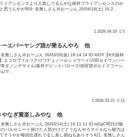
ライアンセンスより人気してるんやな絶対ブライアンセンスのが
思うんやが959: 名無しさん＠おーぷん 26/04/18(土) 15:2...
2026.04.18
5
ォーエバーヤング誰が乗るんやろ 他
: 名無しさん＠おーぷん 26/03/20(金) 18:14:14 ID:XtOY【#大阪杯
】エコロヴァルツクロワデュノールショウヘイ/川田セイウンハー
/幸ダノンデサイル/坂井デビットバローズ/岩田望ボルドグフーシ
山マ...
2026.03.22
12
きやなぎ賞楽しみやな 他
: 名無しさん＠おーぷん 26/03/14(土) 16:11:11 ID:wGgC明日の阪
Rのバルセシート抜けた人気やけどどうなんやろマイルなら能力は
てそうやが毎回出遅れてるし差し損ねもありそう421: 名無しさん