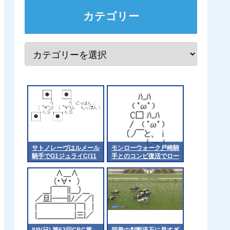
カテゴリー
サトノレーヴはルメール
モンローウォーク戸崎騎
騎手でG1ジュライC(11
手とのコンビ復活でロー
日)へ
ズSへ 他
8/9(日) 第62回CBC賞
同着の判断流石に早すぎ