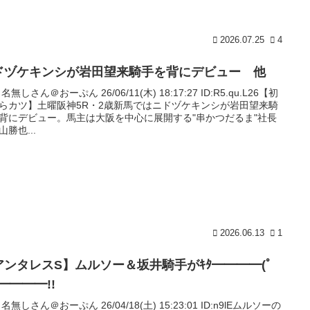
2026.07.25
4
ドヅケキンシが岩田望来騎手を背にデビュー 他
: 名無しさん＠おーぷん 26/06/11(木) 18:17:27 ID:R5.qu.L26【初
らカツ】土曜阪神5R・2歳新馬ではニドヅケキンシが岩田望来騎
背にデビュー。馬主は大阪を中心に展開する"串かつだるま"社長
山勝也...
2026.06.13
1
アンタレスS】ムルソー＆坂井騎手がｷﾀ━━━━(ﾟ
)━━━━!!
: 名無しさん＠おーぷん 26/04/18(土) 15:23:01 ID:n9lEムルソーの