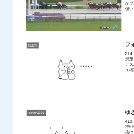
がブ
強いと
フ
競走馬
214
想定
デス
ュ/松
ゆ
その他2026
418
神6
抜け