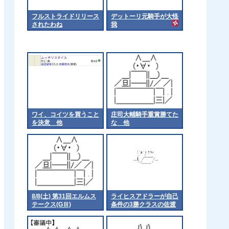
フルストライドリリース
デットーリ元騎手が大怪
されたわね
我
ワイ、コイツを買うこと
庄司大輔騎手重賞勝てた
を決意 他
な 他
8/8(土) 第31回エルムス
ライヒスアドラーが自己
テークス(GⅢ)
条件の3勝クラスの佐渡
ステークスに出走