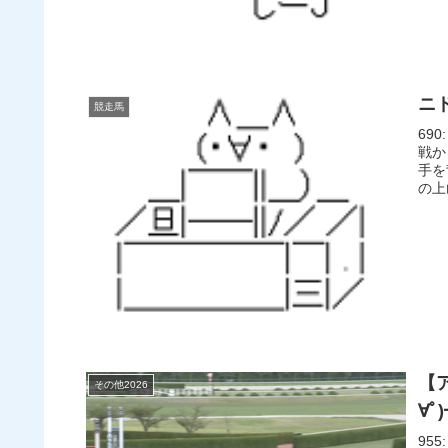
ニ
競走馬
690
戦か
手を
の上
【
その他2026
∀ﾟ
955