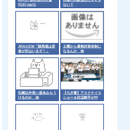
(GⅢ) part1
ない？
JRAのCM「競馬場は若
土曜から暑熱対策体制に
者が沢山いるぞ！」
なるんか 他
札幌以外長い昼休みもう
【七夕賞】アスクナイス
けるのか 他
ショー＆田辺騎手がｷﾀ
━━━━(ﾟ∀ﾟ)━━━━!!