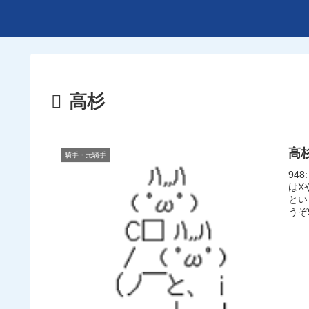
高杉
高
騎手・元騎手
948
はX
とい
うぞ9