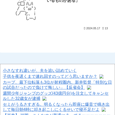
いるものがある」
2024.05.17
13
小さなすれ違いが、夫を追い詰めていく
子供を夜遅くまで連れ回すのってどう思いますか？
カープ、最下位転落も3位が射程圏内。新井監督「特別な日
の試合だったので負けて悔しい」【反省会】
週間少年ジャンプのグッズ(43億円分)を注文してキャンセ
ルした32歳女が逮捕
セミがうるさすぎる。明るくなったら即座に爆音で鳴き出
して毎日朝4時に叩き起こしにくるせいで寝不足だよ