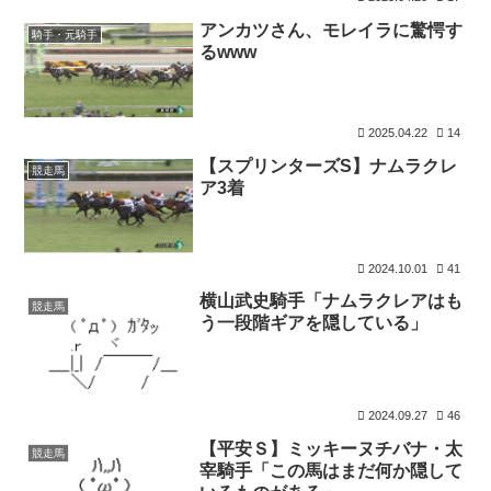
アンカツさん、モレイラに驚愕す
騎手・元騎手
るwww
2025.04.22
14
【スプリンターズS】ナムラクレ
競走馬
ア3着
2024.10.01
41
横山武史騎手「ナムラクレアはも
競走馬
う一段階ギアを隠している」
2024.09.27
46
【平安Ｓ】ミッキーヌチバナ・太
競走馬
宰騎手「この馬はまだ何か隠して