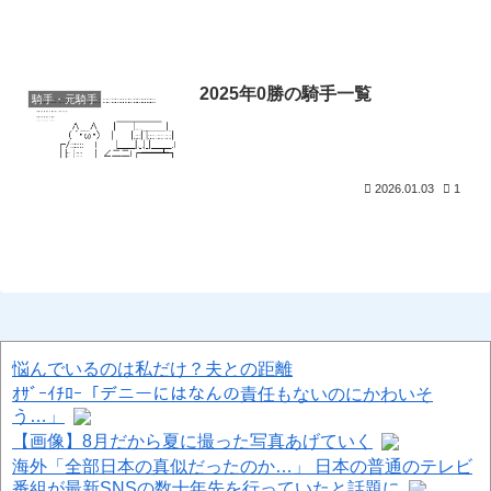
2025年0勝の騎手一覧
騎手・元騎手
2026.01.03
1
悩んでいるのは私だけ？夫との距離
ｵｻﾞｰｲﾁﾛｰ「デニーにはなんの責任もないのにかわいそ
う…」
【画像】8月だから夏に撮った写真あげていく
海外「全部日本の真似だったのか…」 日本の普通のテレビ
番組が最新SNSの数十年先を行っていたと話題に