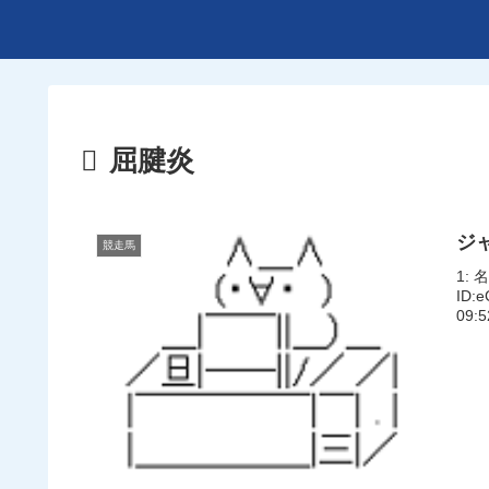
屈腱炎
ジ
競走馬
1: 
ID:
09: