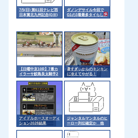
7/5(日) 第61回テレビ西
ダノンデサイル今回で
日本賞北九州記念(GⅢ)
G1の3着最多タイらしい
part1
で
【日曜中京10R】7番カ
暑すぎぃからのキンキン
イラーサ鮫島良太騎手2
に冷えてやがる！
着
アイドルホースオーディ
ジャンタルマンタルのヒ
ション2026結果
ーロー列伝確定か 他