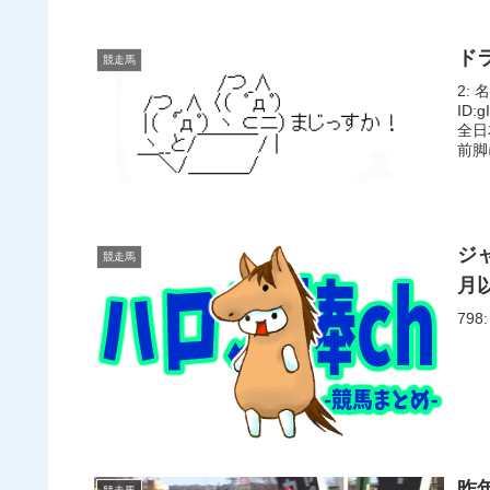
ド
競走馬
2: 
ID
全日
前脚に
ジ
競走馬
月
798
昨