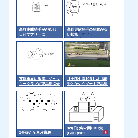
高杉吏麒騎手がが8月6
高杉吏麒騎手の騎乗がな
日付でフリーに
い状態
英競馬界に激震、ジョッ
【土曜中京10R】坂井騎
キークラブが競馬場協会
手とかいうダート競馬星
から脱退
人
8/9(日) 第62回CBC賞
1番好きな皐月賞馬
(GⅢ) part1