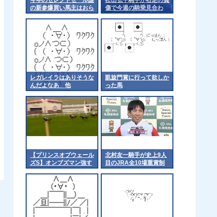
の新参爆買い馬主はおら
傷で今週の騎乗見合わ
んかった？ 他
せ 他
レガレイラはありそうな
凱旋門賞に行って欲しか
んだよなあ 他
った馬
【プリンスオブウェール
北村友一騎手が史上9人
ズS】オンブズマン強す
目のJRA全10場重賞制
ぎﾜﾛﾀ
覇