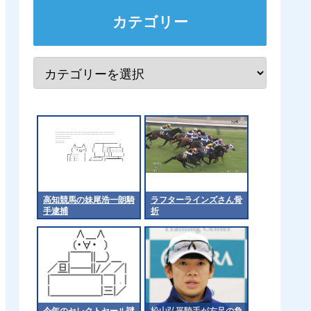
カテゴリー
高知競馬の妹尾浩一朗騎
ラフターラインズさん骨
手逮捕
折
今年のセレクトセール謎
松山弘平騎手が右足の負