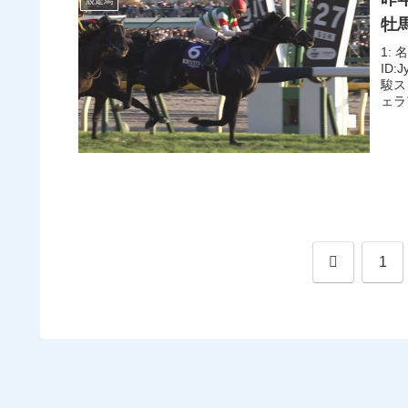
競走馬
牡
1: 
ID
駿ス
ェラ
前
1
へ