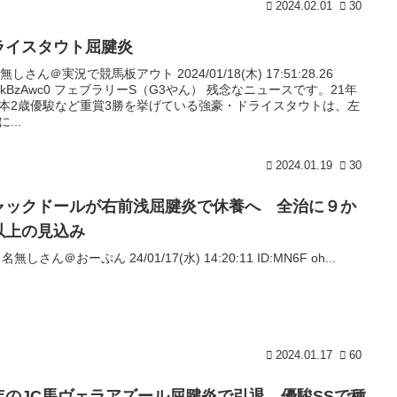
2024.02.01
30
ライスタウト屈腱炎
名無しさん＠実況で競馬板アウト 2024/01/18(木) 17:51:28.26
:gIkBzAwc0 フェブラリーS（G3やん） 残念なニュースです。21年
本2歳優駿など重賞3勝を挙げている強豪・ドライスタウトは、左
...
2024.01.19
30
ャックドールが右前浅屈腱炎で休養へ 全治に９か
以上の見込み
: 名無しさん＠おーぷん 24/01/17(水) 14:20:11 ID:MN6F oh...
2024.01.17
60
年のJC馬ヴェラアズール屈腱炎で引退、優駿SSで種