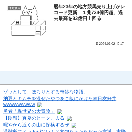
暦年23年の地方競馬売り上げがレ
地方競馬
コード更新 １兆734億円超、過
去最高を83億円上回る
2024.01.02
17
ゾッとして、ほろりとする奇妙な物語。
納豆とキムチを混ぜたやつをご飯にかけた韓日友好丼
wwwwwwwww
勇者「異世界の大冒険」
【朗報】真夏のピーク、去る
暇やから近くの山に探検するぜ
避難所にベッドがない！と文句たらたらだった左派、実際