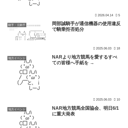
2026.04.14
5
岡部誠騎手が通信機器の使用違反
騎手・元騎手
で騎乗拒否処分
2025.06.03
18
NARより地方競馬を愛するすべ
地方イベント
ての皆様へ手紙を →
2025.06.03
10
NAR地方競馬全国協会、明日6/1
地方イベント
に重大発表