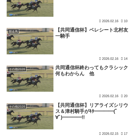
2026.02.16
10
【共同通信杯】ベレシート北村友
競走馬
一騎手
2026.02.16
14
共同通信杯終わってもクラシック
その他2026
何もわからん 他
2026.02.16
20
【共同通信杯】リアライズシリウ
その他2026
ス＆津村騎手がｷﾀ━━━━(ﾟ
∀ﾟ)━━━━!!
2026.02.15
17