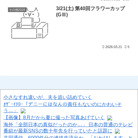
3/21(土) 第40回フラワーカップ
その他2026
(GⅢ)
2026.03.21
5
小さなすれ違いが、夫を追い詰めていく
ｵｻﾞｰｲﾁﾛｰ「デニーにはなんの責任もないのにかわいそ
う…」
【画像】8月だから夏に撮った写真あげていく
海外「全部日本の真似だったのか…」 日本の普通のテレビ
番組が最新SNSの数十年先を行っていたと話題に
共同通信、6000件分の連絡先流出か 「おわびします」と