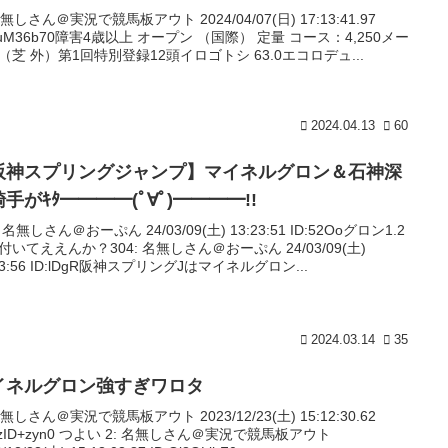
名無しさん＠実況で競馬板アウト 2024/04/07(日) 17:13:41.97
:iIuM36b70障害4歳以上 オープン （国際） 定量 コース：4,250メー
（芝 外）第1回特別登録12頭イロゴトシ 63.0エコロデュ...
2024.04.13
60
阪神スプリングジャンプ】マイネルグロン＆石神深
手がｷﾀ━━━━(ﾟ∀ﾟ)━━━━!!
: 名無しさん＠おーぷん 24/03/09(土) 13:23:51 ID:52Ooグロン1.2
付いてええんか？304: 名無しさん＠おーぷん 24/03/09(土)
43:56 ID:lDgR阪神スプリングJはマイネルグロン...
2024.03.14
35
イネルグロン強すぎワロタ
名無しさん＠実況で競馬板アウト 2023/12/23(土) 15:12:30.62
:uzID+zyn0 つよい 2: 名無しさん＠実況で競馬板アウト