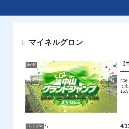
マイネルグロン
【
未分類
━━
658
て来
15:
4/
ジャンプG1