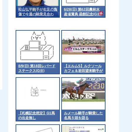
松山弘平騎手が右足の負
6/28(日) 第62回農林水
傷で今週の騎乗見合わ
産省賞典 函館記念(GⅢ)
せ 他
part1
8/9(日) 第18回レパード
【エルムS】ルクソール
ステークス(GⅢ)
カフェ＆岩田望来騎手が
ｷﾀ━━━━(ﾟ
∀ﾟ)━━━━!!
【札幌記念想定】G1馬
ルメール騎手が騎乗した
の出走無し
名馬５頭を語る