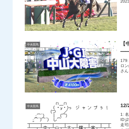
2023
【
中央競馬
━━
179
ロン
さん＠
12
中央競馬
1: 
ID
走可