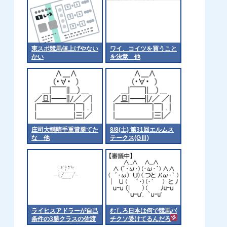
東スポ競馬値上げやない
ワイ、コイツを買うこと
かい
を決意 他
庄司大輔騎手重賞勝てた
8/8(土) 第31回エルムス
な 他
テークス(GⅢ)
ライヒスアドラーが自己
むしろ日本は何で競馬バ
条件の3勝クラスの佐渡
チクソ受けてるんだろ