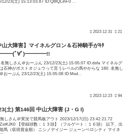
/12/23(土) 15:13:03.87 ID:Ql8QLihF0 ...
2023.12.31
21
中山大障害】マイネルグロン＆石神騎手がｷﾀ
━━(ﾟ∀ﾟ)━━━━!!
: 名無しさん＠おーぷん 23/12/23(土) 15:05:07 ID:dsfa マイネルグ
は石神がポストオジュウって言うレベルの馬やからな 180: 名無し
おーぷん 23/12/23(土) 15:05:08 ID:Msd...
2023.12.23
94
/23(土) 第146回 中山大障害 (J・G I)
名無しさん＠実況で競馬板アウト 2023/12/17(日) 23:42:21.72
:j2ZstKJK0 【登録頭数：１３頭】（フルゲート：１６頭） 以下、出
能馬（収得賞金順） ニシノデイジー ジューンベロシティ マイネ