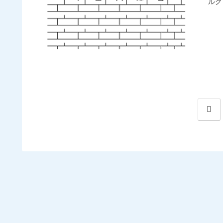
ルグロ
前
へ