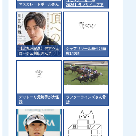
マスカレードボールさん
2026】ラブリイユアア
イズの2025（父イクイ
ノックス）2億3千万円
で落札 他
【北九州記念】デアヴェ
シャフリヤール種付け頭
ローチェ川田さん？
数140頭
デットーリ元騎手が大怪
ラフターラインズさん骨
我
折