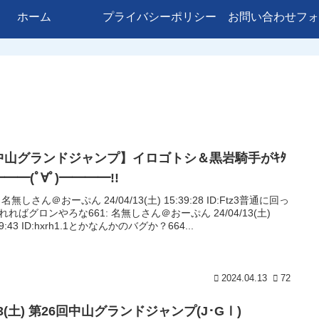
ホーム
プライバシーポリシー
お問い合わせフォ
中山グランドジャンプ】イロゴトシ＆黒岩騎手がｷﾀ
━━(ﾟ∀ﾟ)━━━━!!
: 名無しさん＠おーぷん 24/04/13(土) 15:39:28 ID:Ftz3普通に回っ
れればグロンやろな661: 名無しさん＠おーぷん 24/04/13(土)
39:43 ID:hxrh1.1とかなんかのバグか？664...
2024.04.13
72
13(土) 第26回中山グランドジャンプ(J･GⅠ)