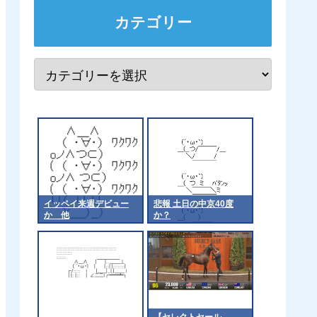
カテゴリー
イッペイ来週デビュー
悲報 土日の中京40度
か 他
か？
【セレクトセール