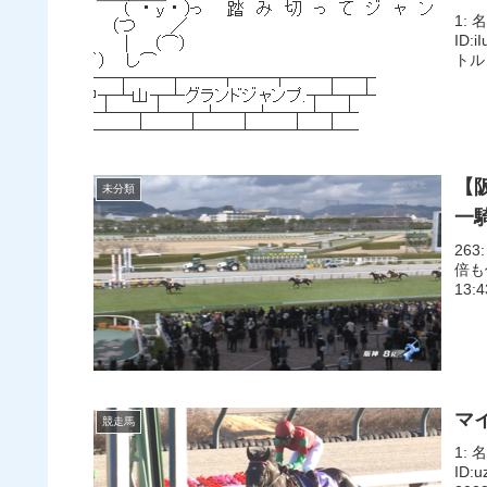
1: 
ID
トル
【
未分類
一騎
263
倍も
13:
マ
競走馬
1: 
ID