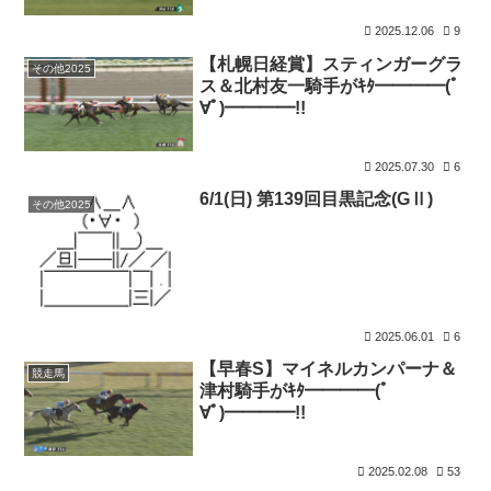
2025.12.06
9
【札幌日経賞】スティンガーグラ
その他2025
ス＆北村友一騎手がｷﾀ━━━━(ﾟ
∀ﾟ)━━━━!!
2025.07.30
6
6/1(日) 第139回目黒記念(GⅡ)
その他2025
2025.06.01
6
【早春S】マイネルカンパーナ＆
競走馬
津村騎手がｷﾀ━━━━(ﾟ
∀ﾟ)━━━━!!
2025.02.08
53