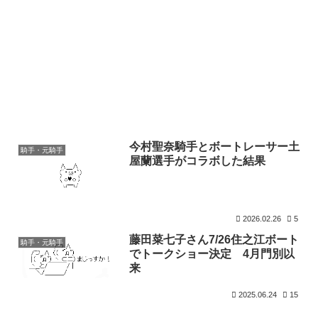
今村聖奈騎手とボートレーサー土
騎手・元騎手
屋蘭選手がコラボした結果
2026.02.26
5
藤田菜七子さん7/26住之江ボート
騎手・元騎手
でトークショー決定 4月門別以
来
2025.06.24
15