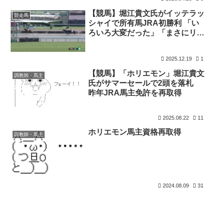
【競馬】堀江貴文氏がイッテラッ
競走馬
シャイで所有馬JRA初勝利 「い
ろいろ大変だった」「まさにリア
ルダビスタ」 [ニーニーφ★]
2025.12.19
1
【競馬】「ホリエモン」堀江貴文
調教師・馬主
氏がサマーセールで2頭を落札
昨年JRA馬主免許を再取得
2025.08.22
11
ホリエモン馬主資格再取得
調教師・馬主
2024.08.09
31