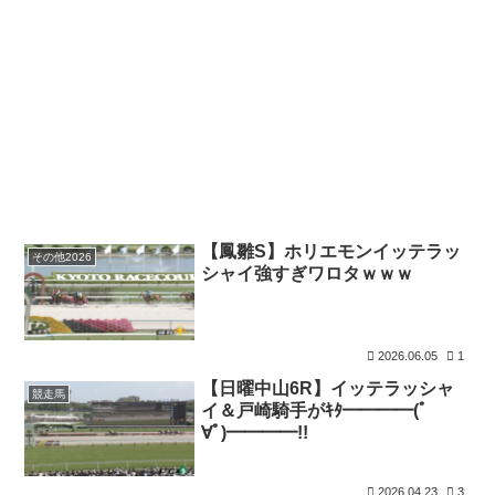
【鳳雛S】ホリエモンイッテラッ
その他2026
シャイ強すぎワロタｗｗｗ
2026.06.05
1
【日曜中山6R】イッテラッシャ
競走馬
イ＆戸崎騎手がｷﾀ━━━━(ﾟ
∀ﾟ)━━━━!!
2026.04.23
3