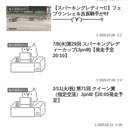
【スパーキングレディーC】フェ
地方競馬2025
ブランシェ＆吉原騎手がｷﾀ
━━━━(ﾟ∀ﾟ)━━━━!!
2025.07.09
7
7/9(水)第29回 スパーキングレデ
地方競馬2025
ィーカップ(JpnIII)【発走予定
20:10】
2025.07.09
2
2/11(火/祝) 第71回 クイーン賞
地方競馬2025
（指定交流）JpnIII【20:05発走予
定】
2025.02.11
39