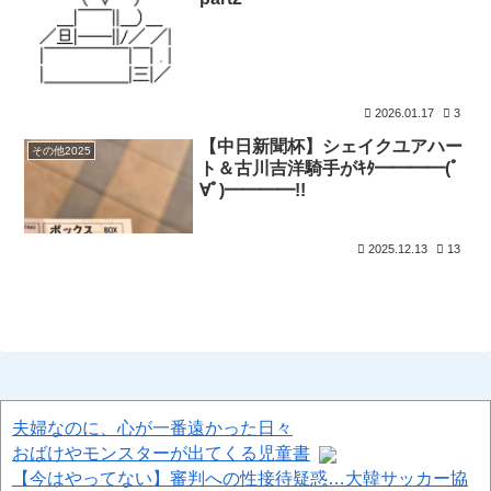
2026.01.17
3
【中日新聞杯】シェイクユアハー
その他2025
ト＆古川吉洋騎手がｷﾀ━━━━(ﾟ
∀ﾟ)━━━━!!
2025.12.13
13
夫婦なのに、心が一番遠かった日々
おばけやモンスターが出てくる児童書
【今はやってない】審判への性接待疑惑…大韓サッカー協