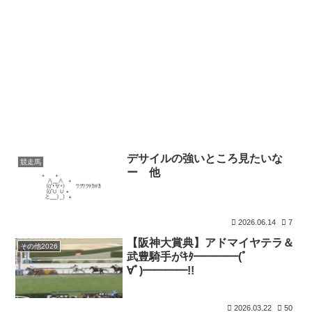
デサイルの強いところ見たいな
競走馬
ー 他
2026.06.14
7
【阪神大賞典】アドマイヤテラ＆
その他2026
武豊騎手がｷﾀ━━━━(ﾟ
∀ﾟ)━━━━!!
2026.03.22
50