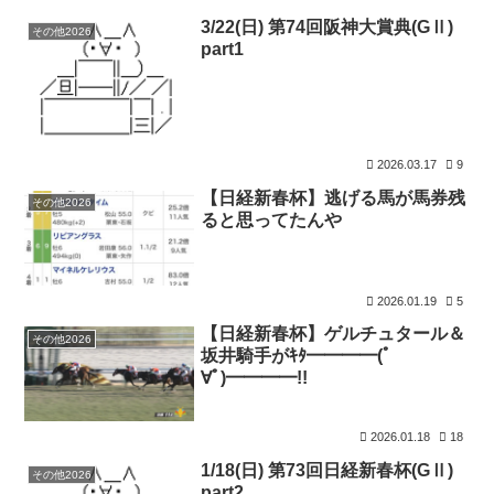
3/22(日) 第74回阪神大賞典(GⅡ)
その他2026
part1
2026.03.17
9
【日経新春杯】逃げる馬が馬券残
その他2026
ると思ってたんや
2026.01.19
5
【日経新春杯】ゲルチュタール＆
その他2026
坂井騎手がｷﾀ━━━━(ﾟ
∀ﾟ)━━━━!!
2026.01.18
18
1/18(日) 第73回日経新春杯(GⅡ)
その他2026
part2