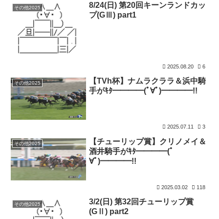
8/24(日) 第20回キーンランドカッ
その他2025
プ(GⅢ) part1
2025.08.20
6
【TVh杯】ナムラクララ＆浜中騎
その他2025
手がｷﾀ━━━━(ﾟ∀ﾟ)━━━━!!
2025.07.11
3
【チューリップ賞】クリノメイ＆
その他2025
酒井騎手がｷﾀ━━━━(ﾟ
∀ﾟ)━━━━!!
2025.03.02
118
3/2(日) 第32回チューリップ賞
その他2025
(GⅡ) part2